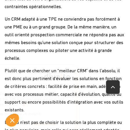
contraintes opérationnelles.
Un CRM adapté à une TPE ne conviendra pas forcément à
une PME ou à un grand groupe. De la même manière, un
outil orienté prospection commerciale ne répondra pas aux
mêmes besoins qu’une solution conçue pour structurer des
processus complexes ou piloter une activité à grande
échelle.
Continuer sans accepter
Plutôt que de chercher un “meilleur CRM” dans l’absolu, il
Chez Divalto on aime
est donc plus pertinent d’évaluer les solutions en fonction
Les cookies !
de critères concrets : facilité de prise en main, adéquation
Tendres, moelleux et pleins d'amour, nos cookies améliorent votre
avec vos processus métier, capacité d’évolution, qualité du
navigation sur le site. Cliquez sur "OK pour moi" pour autoriser leur
support ou encore possibilités d’intégration avec vos outils
utilisation. Vite, ils sont encore chauds...
existants.
Consentements certifiés par
L’enjeu n’est pas de choisir la solution la plus complète ou
Je choisis
OK pour moi