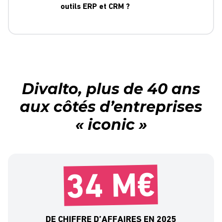
→ Automatisez les tâches chronophages administratives
outils ERP et CRM ?
→ Analysez les KPI pour adapter votre stratégie
Chaque gamme dispose de fonctionnalités spécifiques.
commerciale.
Consultez nos
tarifs
pour plus de renseignements
Le logiciel ERP (pour Entreprise Ressource Planning), gère
la production de votre entreprise. Il ne traite pas de la
gestion de la relation client comme le CRM.
Divalto, plus de 40 ans
aux côtés d’entreprises
L’ERP est généralement connecté à l’ensemble de vos
« iconic »
logiciels afin de maîtriser vos coûts et automatiser vos
processus de production.
Découvrez en plus sur
les différences et interconnections
possibles entre ERP et CRM
via notre article dédié
34 M€
DE CHIFFRE D’AFFAIRES EN 2025