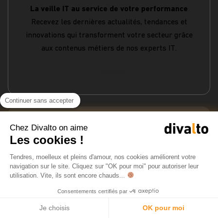
La veille IT au service de votre performance
Recevez les dernières actualités, tendances et
innovations qui transforment votre secteur grâce
aux contenus métiers de nos experts IT.
S'abonner
Continuer sans accepter
Chez Divalto on aime
Rejoignez la #TeamDivalto
Les cookies !
Voir les offres d'emploi
Tendres, moelleux et pleins d'amour, nos cookies améliorent votre
navigation sur le site. Cliquez sur "OK pour moi" pour autoriser leur
utilisation. Vite, ils sont encore chauds...
Divalto
Consentements certifiés par
Entreprise
Nos logiciels
Je choisis
OK pour moi