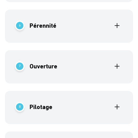
Facilitez votre quotidien avec la
dématérialisation ou la réalisation d’ERP pré-
paramétrés pour vos adhérents.
Pérennité
6
Fort d’une croissance continue et de plus de 35
années d’existence, nous sommes un éditeur
solide.
Ouverture
7
Nos produits sont ouverts et connectables à des
outils tiers (CAO et DAO) via des webservices.
Pilotage
8
Paramétrez et suivez vos indicateurs (KPI) via
nos différents tableaux de bord opérationnels et