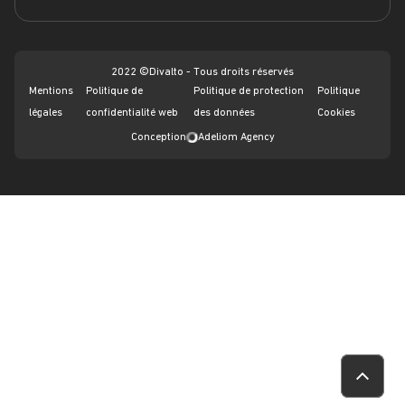
Webinars
2022 ©Divalto - Tous droits réservés
Mentions
Politique de
Politique de protection
Politique
légales
confidentialité web
des données
Cookies
Conception
Adeliom Agency