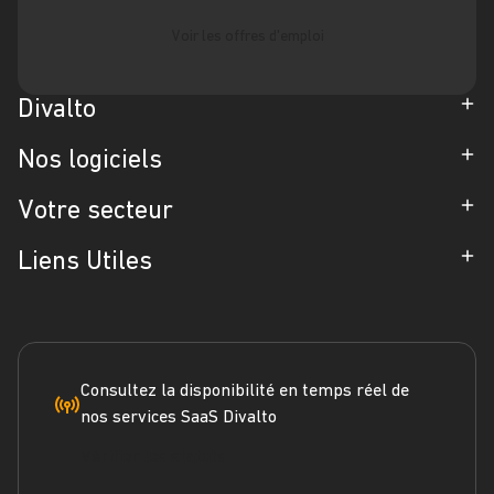
Voir les offres d'emploi
Divalto
Entreprise
Nos logiciels
Partenaires
ERP
Votre secteur
Références
CRM
Industrie
Liens Utiles
Blog
Gestion d'Intervention
Négoce
Espace Presse
Formation
Solutions métiers
Service terrain
Engagement RSE
Marketplace
FAQ
Consultez la disponibilité en temps réel de
nos services SaaS Divalto
Dossier ERP
Vérifier les statuts
Dossier CRM