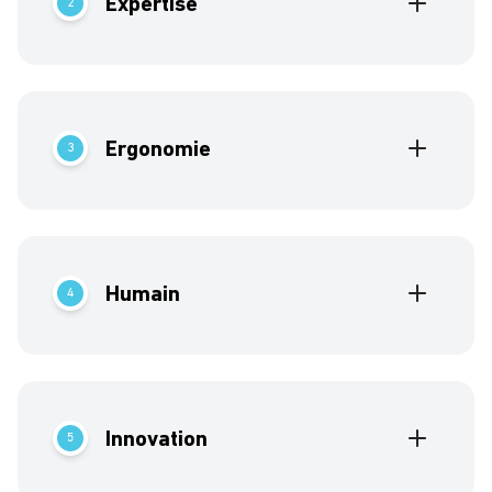
Expertise
2
Nous avons une équipe dédiée à l’industrie et
plus précisément à l’affaire. Elle est à votre
disposition.
Ergonomie
3
Nous nous démarquons par la simplicité de nos
produits. Vos collaborateurs sont rapidement
opérationnels.
Humain
4
Nous sommes une PME qui s’adresse à des PME.
Nous comprenons vos attentes et vos besoins.
Innovation
5