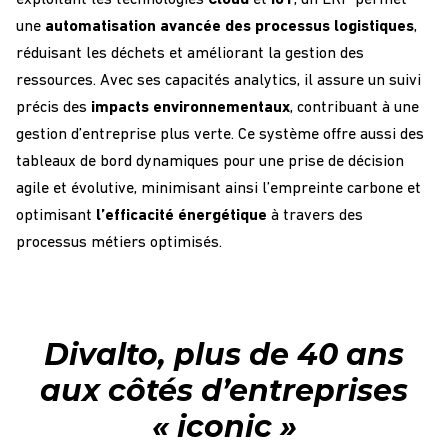
une
automatisation
avancée
des processus
logistiques
,
réduisant
les
déchets
et
améliorant
la gestion des
ressources
. Avec
ses
capacités
analytics
, il assure un
suivi
précis des
impacts
environnementaux
,
contribuant
à
une
gestion
d’entreprise
plus
verte
. Ce
système
offre
aussi
des
tableaux de bord
dynamiques
pour
une
prise
de
décision
agile
et
évolutive
,
m
inimisant
ainsi
l’empreinte
carbone
et
optimisant
l’efficacité
énergétique
à travers des
processus métiers
optimisés
.
Divalto, plus de 40 ans
aux côtés d’entreprises
« iconic »