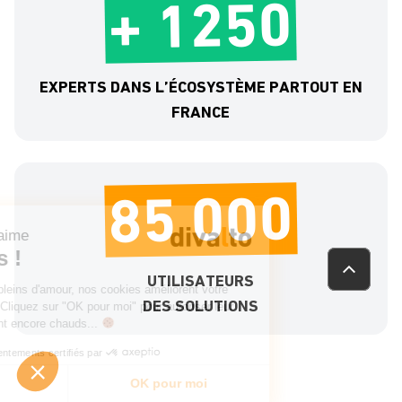
+ 1250
EXPERTS DANS L’ÉCOSYSTÈME PARTOUT EN
FRANCE
Continuer sans accepter
85 000
Chez Divalto on aime
Les cookies !
UTILISATEURS
Tendres, moelleux et pleins d'amour, nos cookies améliorent votre
DES SOLUTIONS
navigation sur le site. Cliquez sur "OK pour moi" pour autoriser leur
utilisation. Vite, ils sont encore chauds...
Consentements certifiés par
Je choisis
OK pour moi