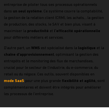
entreprise de piloter tous ses processus opérationnels
dans
un seul système
. Ce système couvre la comptabilité,
la gestion de la relation client (CRM), les achats, , la gestion
de production, des stocks, le SAV et bien plus, visant à
maximiser la
productivité
et
l’efficacité
opérationnelle
pour différents métiers et services.
D’autre part, un
WMS
est spécialisé dans la
logistique
et la
chaîne d’approvisionnement
, optimisant la gestion des
entrepôts et le monitoring des flux de marchandises,
crucial pour le secteur de l’industrie, du e-commerce, du
retail ou du négoce. Ces outils, souvent disponibles en
mode SaaS
pour une plus grande
flexibilité et agilité,
sont
complémentaires et doivent être intégrés pour améliorer
les processus de l’entreprise.