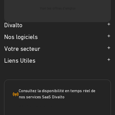
Voir les offres d'emploi
Divalto
Entreprise
Nos logiciels
Partenaires
ERP
Votre secteur
Références
CRM
Industrie
Liens Utiles
Blog
Gestion d'Intervention
Négoce
Espace Presse
Formation
Solutions métiers
Service terrain
Engagement RSE
Marketplace
FAQ
Consultez la disponibilité en temps réel de
nos services SaaS Divalto
Dossier ERP
Vérifier les statuts
Dossier CRM