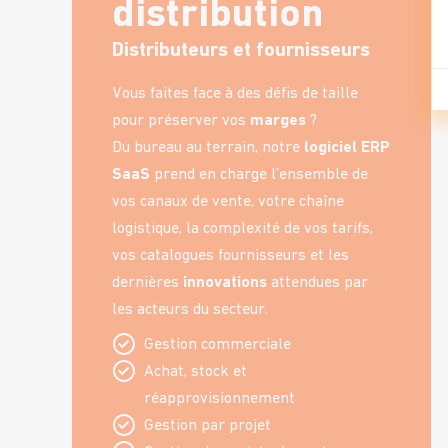
distribution
Distributeurs et fournisseurs
Vous faites face à des défis de taille
pour préserver vos
marges
?
Du bureau au terrain, notre
logiciel ERP
SaaS
prend en charge l’ensemble de
vos canaux de vente, votre chaîne
logistique, la complexité de vos tarifs,
vos catalogues fournisseurs et les
dernières
innovations
attendues par
les acteurs du secteur.
Gestion commerciale
Achat, stock et
réapprovisionnement
Gestion par projet