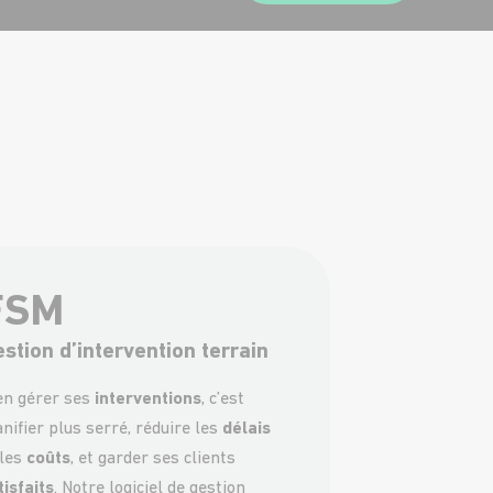
FSM
stion d’intervention terrain
en gérer ses
interventions
, c’est
anifier plus serré, réduire les
délais
 les
coûts
, et garder ses clients
tisfaits
. Notre logiciel de gestion