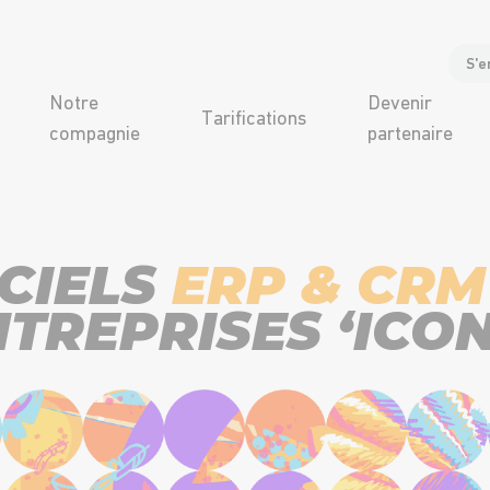
S'e
Notre
Devenir
Tarifications
compagnie
partenaire
ICIELS
ERP & CRM
TREPRISES ‘ICON