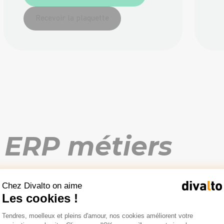
Recevoir la plaquette
 ERP métiers
Chez Divalto on aime
Les cookies !
Pour le service
P
Plateforme de Gestion du Consentemen
Tendres, moelleux et pleins d'amour, nos cookies améliorent votre
Axeptio consent