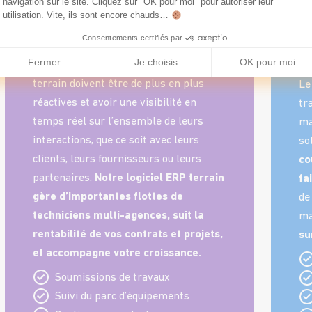
navigation sur le site. Cliquez sur "OK pour moi" pour autoriser leur
terrain
i
utilisation. Vite, ils sont encore chauds…
Installation et Maintenance
Fa
Consentements certifiés par
pr
Fermer
Je choisis
OK pour moi
Les compagnies offrant des services
terrain doivent être de plus en plus
Le
réactives et avoir une visibilité en
tr
temps réel sur l’ensemble de leurs
ma
interactions, que ce soit avec leurs
so
clients, leurs fournisseurs ou leurs
co
partenaires.
Notre logiciel ERP terrain
fa
gère d’importantes flottes de
de
techniciens multi-agences, suit la
ma
rentabilité de vos contrats et projets,
su
et accompagne votre croissance.
Soumissions de travaux
Suivi du parc d’équipements