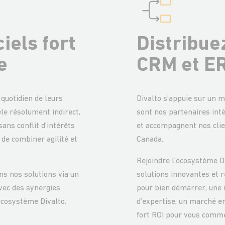
iels fort
Distribue
e
CRM et E
 quotidien de leurs
Divalto s’appuie sur un m
èle résolument indirect,
sont nos partenaires inté
ans conflit d’intérêts
et accompagnent nos clie
de combiner agilité et
Canada.
Rejoindre l’écosystème Di
ns nos solutions via un
solutions innovantes et r
vec des synergies
pour bien démarrer, une r
écosystème Divalto.
d’expertise, un marché en
fort ROI pour vous comme