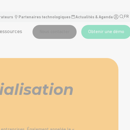
FR
rateurs
Partenaires technologiques
Actualités & Agenda
essources
Nous contacter
Obtenir une démo
ialisation
s entreprises. Également appelée le «