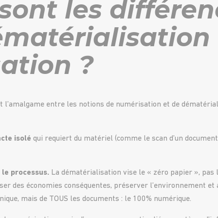
sont les différe
matérialisation 
ation ?
t l’amalgame entre les notions de numérisation et de dématérialis
cte isolé
qui requiert du matériel (comme le scan d’un documen
 le processus.
La dématérialisation vise le « zéro papier », pas
liser des économies conséquentes, préserver l’environnement et a
onique, mais de TOUS les documents : le 100% numérique.