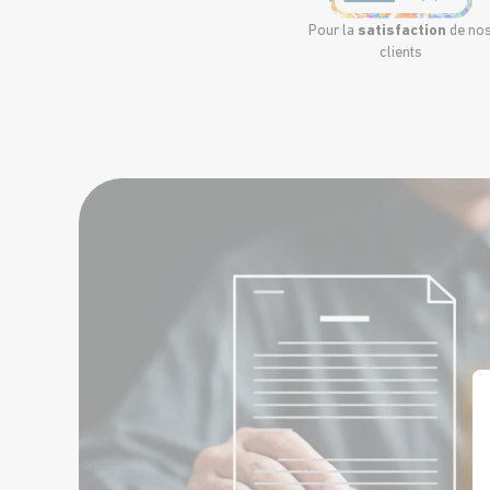
Pour la
satisfaction
de no
clients