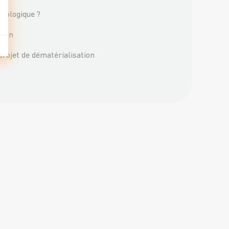
écologique ?
main
projet de dématérialisation