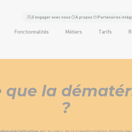
S’engager avec nous
À propos
Partenaires intég
Fonctionnalités
Métiers
Tarifs
R
 que la dématér
?
 dématérialisation
est au cœur de la transformation digitale de