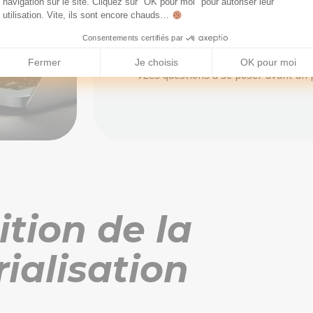
navigation sur le site. Cliquez sur "OK pour moi" pour autoriser leur
utilisation. Vite, ils sont encore chauds…
La dématérialisation, une avancée 
Consentements certifiés par
La dématérialisation, un projet hu
Fermer
Je choisis
OK pour moi
Les questions à se poser avant un 
ition de la
ialisation