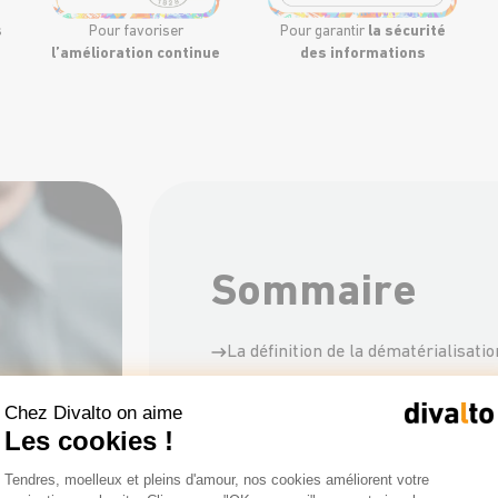
s
Pour favoriser
Pour garantir
la sécurité
l’amélioration continue
des informations
Sommaire
La définition de la dématérialisatio
Les différences entre dématérialis
Chez Divalto on aime
Les cookies !
Les avantages de la dématérialisat
Plateforme de Gestion du Consentemen
Tendres, moelleux et pleins d'amour, nos cookies améliorent votre
Les enjeux de la dématérialisation
Axeptio consent