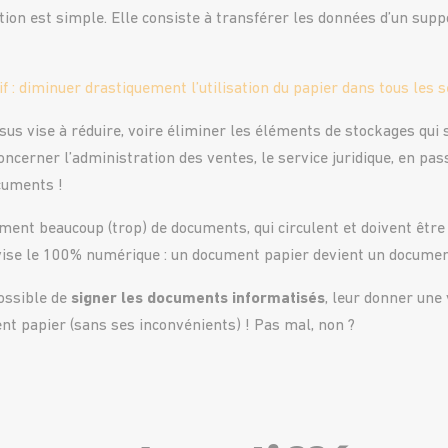
ation est simple. Elle consiste à transférer les données d’un supp
f : diminuer drastiquement l’utilisation du papier dans tous les s
us vise à réduire, voire éliminer les éléments de stockages qui 
concerner l’administration des ventes, le service juridique, en pa
cuments !
ement beaucoup (trop) de documents, qui circulent et doivent êtr
vise le 100% numérique : un document papier devient un documen
possible de
signer les documents informatisés
, leur donner une 
nt papier (sans ses inconvénients) ! Pas mal, non ?