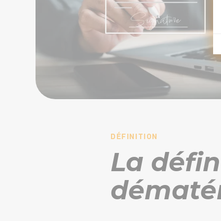
DÉFINITION
La défin
dématér