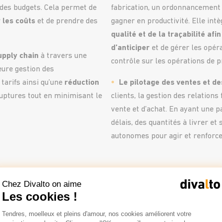
vi des budgets. Cela permet de
fabrication, un ordonnancement p
 les coûts
et de prendre des
gagner en productivité. Elle int
qualité et de la traçabilité afi
d’anticiper
et de gérer les opér
supply chain
à travers une
contrôle sur les opérations de p
eure gestion des
tarifs ainsi qu’une
réduction
Le pilotage des ventes et de
es ruptures tout en minimisant le
clients, la gestion des relation
vente et d’achat. En ayant une pa
délais, des quantités à livrer et
autonomes pour agir et renforc
Chez Divalto on aime
Les cookies !
Plateforme de Gestion du Consentemen
Tendres, moelleux et pleins d'amour, nos cookies améliorent votre
Axeptio consent