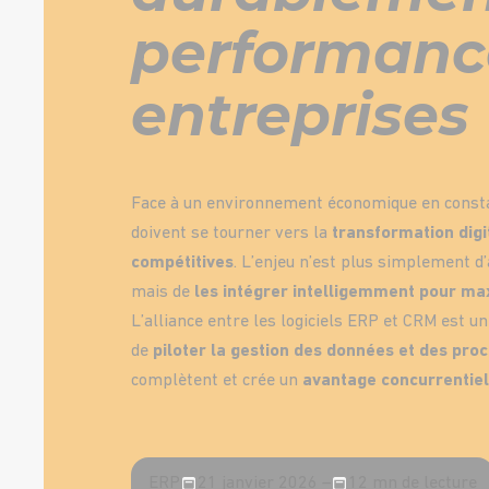
performanc
entreprises
Face à un environnement économique en constan
doivent se tourner vers la
transformation digi
compétitives
. L’enjeu n’est plus simplement d’
mais de
les
intégrer intelligemment pour max
L’alliance entre les logiciels ERP et CRM est u
de
piloter la gestion des données et des pro
complètent et crée un
avantage concurrentiel
ERP
21 janvier 2026 –
12 mn de lecture