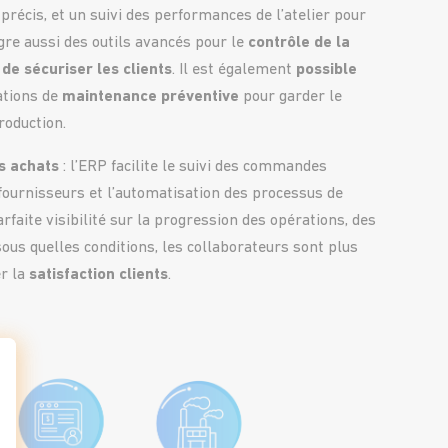
récis, et un suivi des performances de l’atelier pour
ègre aussi des outils avancés pour le
contrôle de la
n de sécuriser les clients
. Il est également
possible
ations de
maintenance préventive
pour garder le
roduction.
s achats
: l’ERP facilite le suivi des commandes
s fournisseurs et l’automatisation des processus de
rfaite visibilité sur la progression des opérations, des
 sous quelles conditions, les collaborateurs sont plus
er la
satisfaction clients
.
t : Personnalisez vos Options