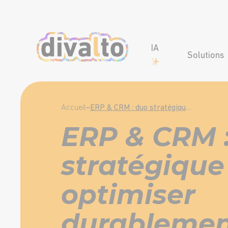
IA
Solutions
Accueil
–
ERP & CRM : duo stratégique pour optimiser durablement la performance des entreprises
ERP & CRM 
stratégique
optimiser
durablemen