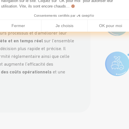
navigation sur le site. Cliquez sur "OK pour moi" pour autoriser leur
utilisation. Vite, ils sont encore chauds…
utée d’un ERP ?
Consentements certifiés par
Fermer
Je choisis
OK pour moi
 ajoutée significative
aux
urs processus et d’améliorer leur
lète et en temps réel
sur l’ensemble
écision plus rapide et précise. Il
ormité réglementaire ainsi que celle
t augmente l’efficacité des
 des coûts opérationnels
et une