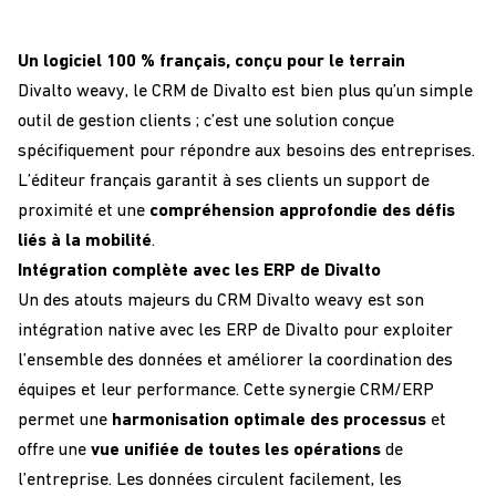
Un logiciel 100 % français, conçu pour le terrain
Divalto
weavy
, l
e
CRM
d
e
Divalto
est bien plus qu’un simple
outil de gestion client
s
; c’est une solution
conçue
spécifiquement pour répondre aux besoins des entreprises
.
L’éditeur français
garantit
à ses clients
un support de
proximité
et une
compréhension approfondie des défis
liés à la mobilité
.
I
ntégration complète avec l
es
ERP
de
Divalto
Un des atouts majeurs du CRM Divalto
w
eavy
est son
intégration native avec les ERP de Divalto
pour
exploiter
l’ensemble des données
et améliorer la coordination des
équipes et leur performance.
Cette synergie
CRM/ERP
permet une
harmonisation
optimale
des processus
et
offre
une
vue unifiée
de toutes les opérations
de
l’entreprise. Les
données circulent
facil
ement
,
l
es