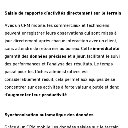
Saisie de rapports d’activités directement sur le terrain
Avec un
CRM
m
obile
, les commerciaux et techniciens
peuvent enregistrer leurs observations
qui sont
mises à
jour directement après chaque interaction
avec un
client
,
sans attendre de retourner au bureau. Cette
immédiateté
garantit des
données précises et à jour
, facilitant le
suivi
des performances et l’analyse des résultats
.
L
e
temps
passé
pour les
tâches administratives
est
considérablement réduit
,
cela
permet aux équipes de se
concentrer sur des activités à forte valeur ajoutée
et donc
d’
augmenter l
eur
productivité
.
Synchronisation automatique des données
Grâce à un
CRM
m
obile
,
les données saisies sur le terrain