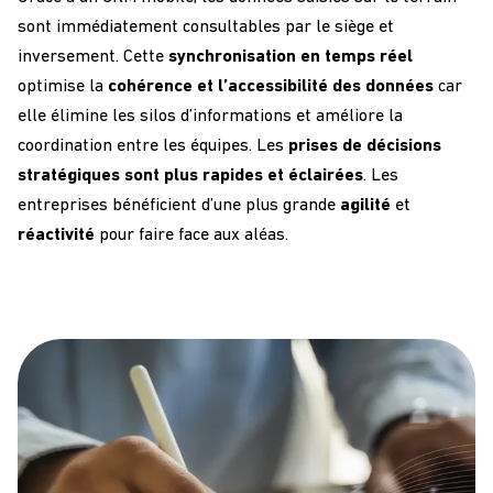
sont
immédiatement
consultables par
le siège
et
inversement
.
Cette
synchronisation en temps
réel
optimise
la
cohérence et
l’
accessibilité
des données
car
elle
élimine les silos d’information
s
et améliore la
coordination entre
les équipes
. Les
prise
s
de décision
s
stratégiques
sont plus
rapide
s
et éclairée
s
.
Les
entreprises
bénéficient d’une
plus grande
agilité
et
réactivité
pour faire face aux aléas.