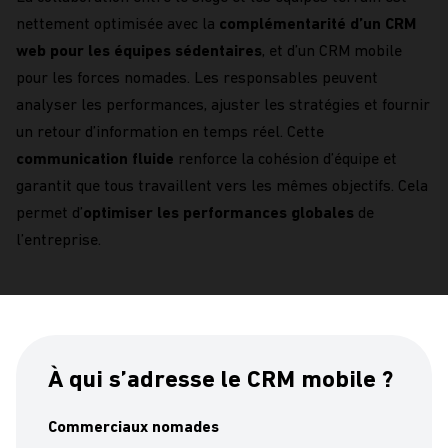
nettement
optimisée
avec
la
complémentarité d’un CRM
web pour les équipes sédentaires
, et d’un
CRM
m
obile
pour les forces
nomades.
Les responsables peuvent
analyser
les performances
,
ajuster les stratégies
et
fournir
un retour d’information en temps réel
. Cette
communication fluide
renforce la cohésion d’équipe et
garantit que tous travaillent vers les mêmes objectifs. Ce
la
permet d’
optimiser les performances globales
de
l’entreprise
.
À qui s’adresse le CRM mobile ?
Commerciaux nomades