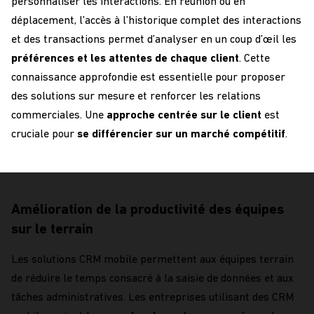
personnaliser les interactions
.
E
n réunion ou en
déplacement, l’accès à l’historique complet des interactions
et des transactions permet d
’analyser en un coup d’
œil
les
préférences et les attentes de chaque client
. Cette
connaissance approfondie
est essentielle pour
proposer
des solutions sur mesure et renforcer les relations
commerciales
.
Un
e
approche centrée sur le client
est
cruciale pour
se différencier
sur
un marché compétitif
.
Amélioration de la productivité des équipes
sur le terrain
Les solutions
CRM
m
obile
permettent aux équipes terrain
de
réduire le temps consacré à la saisie de données et aux
tâches administratives
. Les entreprises utilisant des CRM