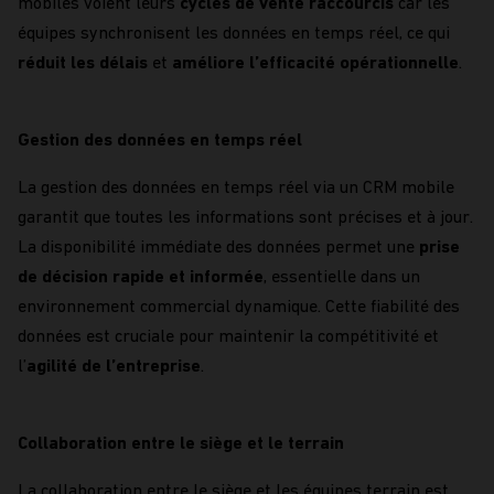
mobiles voient leurs
cycles de vente raccourcis
car les
équipes synchronise
nt
les données en temps réel, ce qui
réduit les délais
et
améliore l’efficacité opérationnelle
.
Gestion des données en temps réel
La gestion des données en temps réel via un
CRM
m
obile
garantit que
toutes les informations sont
précises et à jour
.
La disponibilité immédiate des données permet une
prise
de décision rapide et informée
, essentielle dans un
environnement commercial dynamique. Cette fiabilité des
données est cruciale pour
maintenir la compétitivité et
l’
agilité de l’entreprise
.
Collaboration
entre le
siège
et le
terrain
La collaboration entre le siège et les équipes terrain est