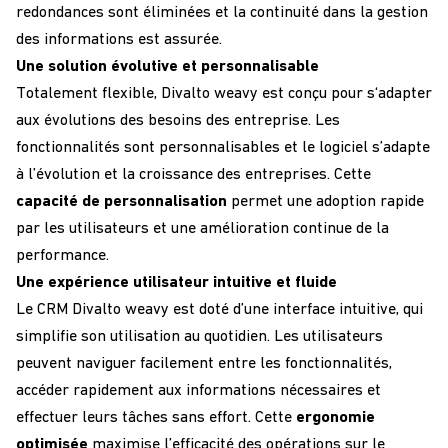
redondances
sont
éliminées
et
la
continuité dans la gestion
des informations
est assurée.
Une solution évolutive et personnalisable
Totalement
flexible
,
Divalto
weavy
est conçu pour
s
‘adapter
aux évolutions des besoins de
s
entreprise
.
L
es
fonctionnalités
sont
personnalisables
et l
e logiciel
s’adapte
à l’évolution et la
croissance
des entreprises
.
Cette
capacité
de
personnalis
ation
permet
une
adoption rapide
par les utilisateurs
et une
amélioration continue de la
performance
.
Une expérience utilisateur intuitive et fluide
Le
CRM
Divalto
weavy
est doté d’une
interface intuitive
, qui
simplifie son utilisation au quotidien. Les utilisateurs
peuvent
naviguer facilement entre les fonctionnalités
,
accéder rapidement aux informations nécessaires et
effectuer leurs tâches sans effort. Cette
ergonomie
optimisée
maximise l’efficacité des opérations
sur le