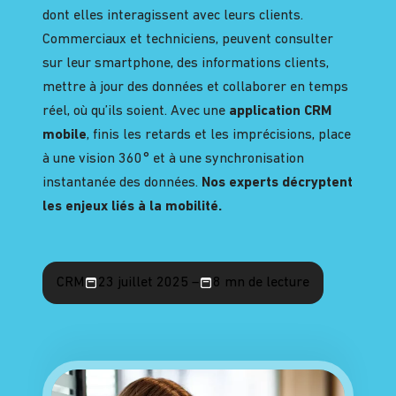
dont
elles
interagissent avec leurs clients.
Commerciaux et techniciens, peuvent
consulter
sur leur smartphone
,
des informations
clients
,
mettre à jour des données et collaborer en temps
réel, où qu’ils soient. Avec une
application CRM
m
obile
, finis les retards et les imprécisions,
place
à une vision 360° et à une synchronisation
instantanée des données
.
Nos experts décryptent
les enjeux
liés à
la mobilité.
CRM
23 juillet 2025 –
8 mn de lecture