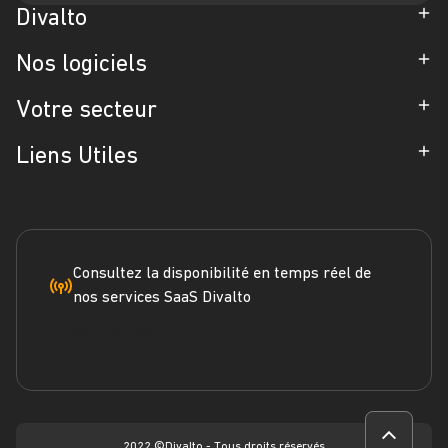
Divalto
Entreprise
Nos logiciels
Partenaires
ERP
Votre secteur
Références
CRM
Industrie
Liens Utiles
Blog
Gestion d'Intervention
Négoce
Espace Presse
Formation
Solutions métiers
Service terrain
Engagement RSE
Marketplace
FAQ
Consultez la disponibilité en temps réel de
nos services SaaS Divalto
Dossier ERP
Vérifier les statuts
Dossier CRM
Webinars
2022 ©Divalto - Tous droits réservés