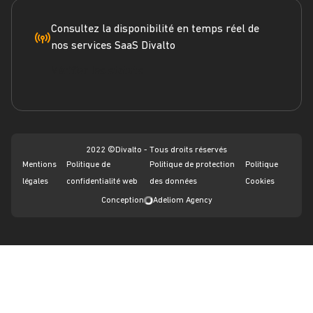
Engagement RSE
Marketplace
FAQ
Consultez la disponibilité en temps réel de
nos services SaaS Divalto
Dossier ERP
Vérifier les statuts
Dossier CRM
Webinars
2022 ©Divalto - Tous droits réservés
Mentions
Politique de
Politique de protection
Politique
légales
confidentialité web
des données
Cookies
Conception
Adeliom Agency