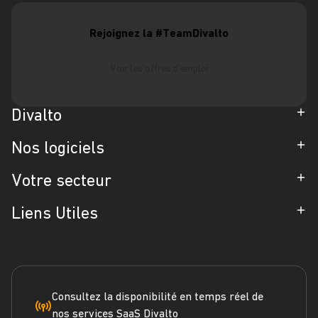
Rejoignez la #TeamDivalto
Voir les offres d'emploi
Divalto
Entreprise
Nos logiciels
Partenaires
ERP
Votre secteur
Références
CRM
Industrie
Liens Utiles
Blog
Gestion d'Intervention
Négoce
Espace Presse
Formation
Solutions métiers
Service terrain
Engagement RSE
Marketplace
FAQ
Consultez la disponibilité en temps réel de
nos services SaaS Divalto
Dossier ERP