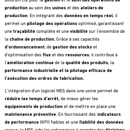
solution clé pour la
gestion
et le
suivi des opérations de
production
au sein des
usines
et des
ateliers de
production
. En intégrant des
données en temps réel
, il
permet un
pilotage des opérations
optimisé, garantissant
une
traçabilité
complète et une
visibilité
sur l’ensemble de
la
chaîne de production.
Grâce à ses capacités
d’ordonnancement
, de
gestion des stocks
et
d’optimisation des
flux
et des
ressources
, il contribue à
l’
amélioration continue
de la
qualité des produits,
la
performance industrielle et le pilotage efficace de
l’exécution des ordres de fabrication.
L’intégration d’un logiciel MES dans une usine permet de
réduire les temps d’arrêt,
de mieux gérer les
équipements de production
et de mettre en place une
maintenance préventive
. En fournissant des i
ndicateurs
de performance
(KPI) fiables et une
fiabilité des données