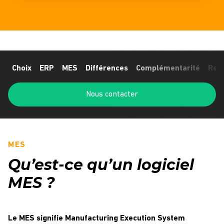
Choix
ERP
MES
Différences
Complémentarité
Repl
Nous contacter
MES
Qu’est-ce qu’un logiciel
MES ?
Le MES signifie Manufacturing Execution System