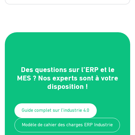
Oui. Les ERP Divalto sont interopérables et flexibles pour
s’adapter aux besoins spécifiques de chaque entreprise.
Dans certains secteurs, il est possible d’intégrer des outils
MES et d’exploiter des capteurs IoT afin de collecter et
analyser les données en temps réel, facilitant ainsi la
prise de décision.
Des questions sur l’ERP et le
MES ? Nos experts sont à votre
disposition !
Guide complet sur l’industrie 4.0
Modèle de cahier des charges ERP Industrie