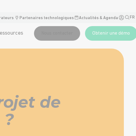
FR
rateurs
Partenaires technologiques
Actualités & Agenda
essources
Nous contacter
Obtenir une démo
ojet de
 ?