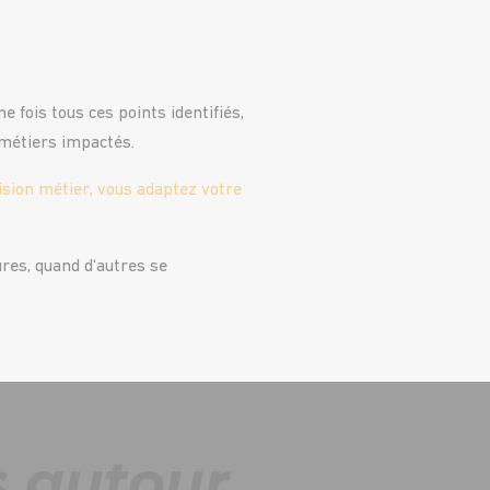
 fois tous ces points identifiés,
 métiers impactés.
ision métier, vous adaptez votre
ures, quand d‘autres se
s autour