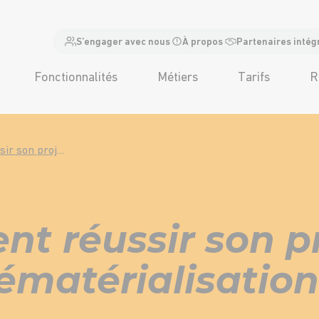
S’engager avec nous
À propos
Partenaires intég
Fonctionnalités
Métiers
Tarifs
R
Comment réussir son projet de dématérialisation ?
t réussir son pr
ématérialisation