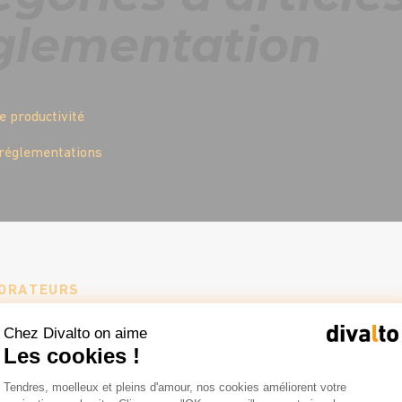
églementation
e productivité
 réglementations
BORATEURS
n°2 : impliquez v
Chez Divalto on aime
Les cookies !
ateurs dans le p
Plateforme de Gestion du Consentemen
Tendres, moelleux et pleins d'amour, nos cookies améliorent votre
Axeptio consent