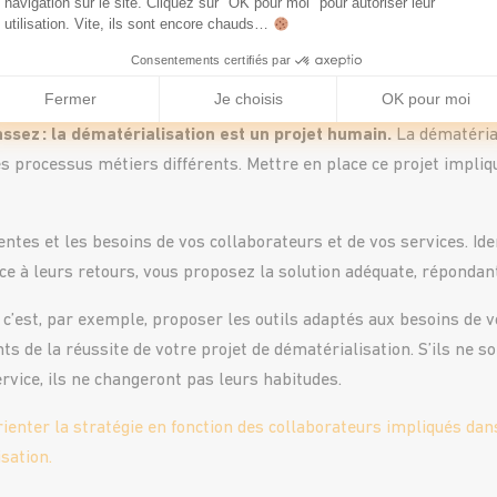
navigation sur le site. Cliquez sur "OK pour moi" pour autoriser leur
ialisation
utilisation. Vite, ils sont encore chauds…
Consentements certifiés par
Fermer
Je choisis
OK pour moi
ssez : la dématérialisation est un projet humain.
La dématérial
es processus métiers différents. Mettre en place ce projet impli
tentes et les besoins de vos collaborateurs et de vos services. Iden
ce à leurs retours, vous proposez la solution adéquate, répondan
c’est, par exemple, proposer les outils adaptés aux besoins de v
s de la réussite de votre projet de dématérialisation. S’ils ne s
rvice, ils ne changeront pas leurs habitudes.
rienter la stratégie en fonction des collaborateurs impliqués dans
sation.