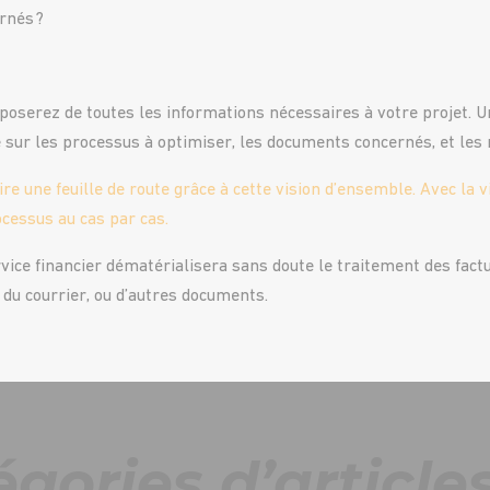
rnés ?
poserez de toutes les informations nécessaires à votre projet. Une
e sur les processus à optimiser, les documents concernés, et les
e une feuille de route grâce à cette vision d’ensemble. Avec la v
cessus au cas par cas.
rvice financier dématérialisera sans doute le traitement des fact
du courrier, ou d’autres documents.
gories d’article