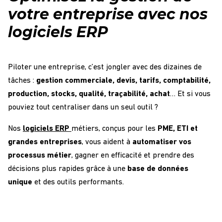
spécifiques de votre entreprise en mode
SaaS
votre entreprise avec nos
dans le
cloud
.
logiciels ERP
Piloter une entreprise, c’est jongler avec des dizaines de
tâches :
gestion commerciale, devis, tarifs, comptabilité,
production, stocks, qualité, traçabilité, achat
… Et si vous
pouviez tout centraliser dans un seul outil ?
Nos
logiciels ERP
métiers, conçus pour les
PME, ETI et
grandes entreprises
, vous aident à
automatiser vos
processus métier
, gagner en efficacité et prendre des
décisions plus rapides grâce à une
base de données
unique
et des outils performants.