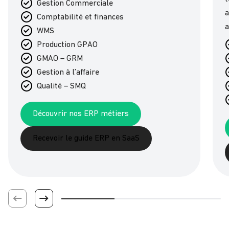
Gestion Commerciale
a
Comptabilité et finances
a
WMS
Production GPAO
GMAO – GRM
Gestion à l’affaire
Qualité – SMQ
Découvrir nos ERP métiers
Recevoir le guide ERP en SaaS