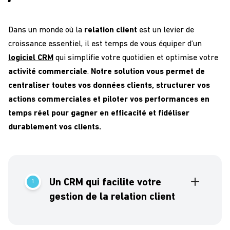
Accompagnement sur mesure
: nos
améliorer votre
pilotage industriel et
du SaaS
et une
capacité de personnalisation
consultants ERP
vous guident à chaque étape,
comptable
, quel que soit les spécificités de
sur mesure ?
Nous avons l’
outil de gestion
qu’il
de l’
implémentation
au
paramétrage
.
votre entreprise.
Dans un monde où la
relation client
est un levier de
vous faut ! Nos
solutions informatiques
croissance essentiel, il est temps de vous équiper d’un
exploitent les dernières innovations
logiciel CRM
qui simplifie votre quotidien et optimise votre
technologiques pour répondre à vos enjeux de
activité commerciale
.
Notre solution vous permet de
Une automatisation intelligente
Gagnez du temps avec l’
automatisation des
centraliser toutes vos données clients, structurer vos
tâches répétitives
:
workflow intégré, gestion
actions commerciales et piloter vos performances en
des achats et des ventes, calcul des besoins
temps réel pour gagner en efficacité et fidéliser
nets, planification de la production, suivi des
durablement vos clients.
contrats et gestion comptable
.
Des interfaces ergonomiques et
personnalisables
Nos
logiciels métiers
offrent une
expérience
Un CRM qui facilite votre
1
utilisateur fluide
et intuitive, avec des
tableaux
de bord décisionnels
gestion de la relation client
pour piloter votre activité
en
temps réel
.