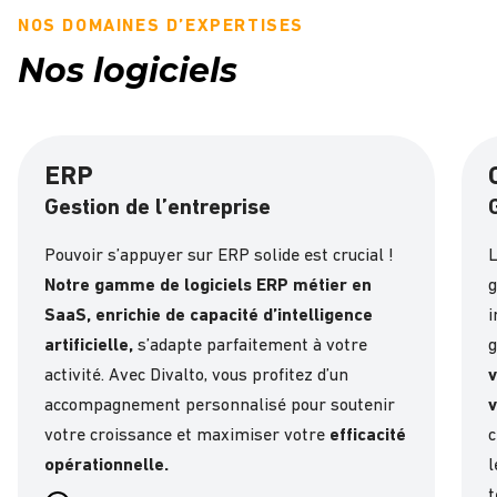
NOS DOMAINES D’EXPERTISES
Nos logiciels
ERP
Gestion de l’entreprise
Pouvoir s’appuyer sur ERP solide est crucial !
L
Notre gamme de logiciels ERP métier en
g
SaaS, enrichie de capacité d’intelligence
i
artificielle,
s’adapte parfaitement à votre
g
activité. Avec Divalto, vous profitez d’un
v
accompagnement personnalisé pour soutenir
v
votre croissance et maximiser votre
efficacité
c
opérationnelle.
l
t