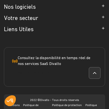
Entreprise
Nos logiciels
Partenaires
ERP
Votre secteur
Références
CRM
Industrie
Liens Utiles
Blog
Gestion d'Intervention
Négoce
Espace Presse
Formation
Solutions métiers
Service terrain
Engagement RSE
Marketplace
FAQ
Consultez la disponibilité en temps réel de
nos services SaaS Divalto
Dossier ERP
Vérifier les statuts
Dossier CRM
Webinars
2022 ©Divalto - Tous droits réservés
Mentions
Politique de
Politique de protection
Politique