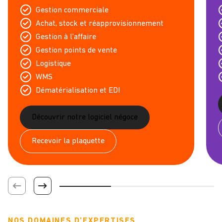
Gestion commerciale
Achat, stock et réapprovisionnement
Gestion à l’affaire
Gestion points de vente
Logistique
WMS
Dématérialisation et EDI
Découvrir notre logiciel négoce
Recevoir la plaquette
NOS DOMAINES D’EXPERTISES