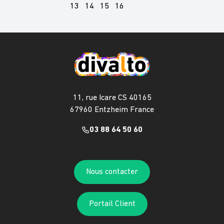
13
14
15
16
11, rue Icare CS 40165
67960 Entzheim France
03 88 64 50 60
Nous contacter
Portail Client