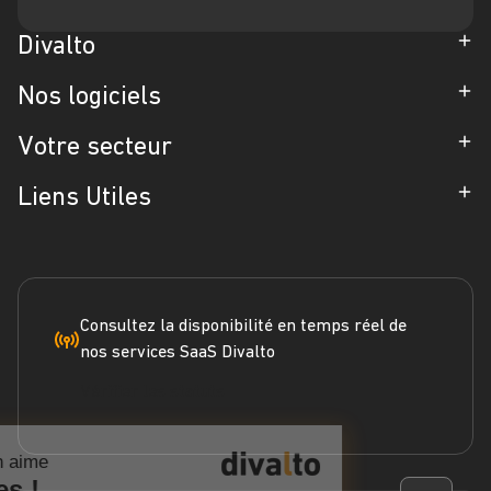
Divalto
Entreprise
Nos logiciels
Partenaires
ERP
Votre secteur
Références
CRM
Industrie
Liens Utiles
Blog
Gestion d'Intervention
Négoce
Espace Presse
Formation
Solutions métiers
Service terrain
Engagement RSE
Marketplace
FAQ
Consultez la disponibilité en temps réel de
nos services SaaS Divalto
Dossier ERP
Vérifier les statuts
Dossier CRM
Continuer sans accepter
Webinars
Chez Divalto on aime
Les cookies !