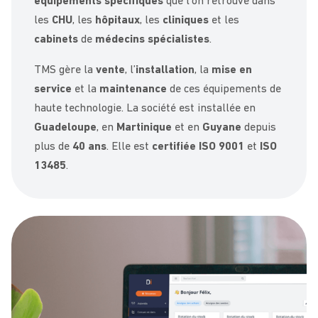
équipements spécifiques
que l’on retrouve dans
les
CHU
, les
hôpitaux
, les
cliniques
et les
cabinets
de
médecins spécialistes
.
TMS gère la
vente
, l’
installation
, la
mise en
service
et la
maintenance
de ces équipements de
haute technologie. La société est installée en
Guadeloupe
, en
Martinique
et en
Guyane
depuis
plus de
40 ans
. Elle est
certifiée ISO 9001
et
ISO
13485
.