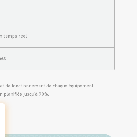
en temps réel
ées
tat de fonctionnement
de chaque équipement.
 planifiés jusqu’à 90%.
t : Personnalisez vos Options