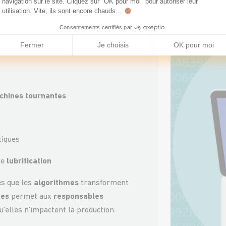
navigation sur le site. Cliquez sur "OK pour moi" pour autoriser leur
utilisation. Vite, ils sont encore chauds…
Consentements certifiés par
g
analyse des milliers de variables
Fermer
Je choisis
OK pour moi
cités humaines traditionnelles.
chines tournantes
tiques
de
lubrification
s que les
algorithmes
transforment
ées
permet aux
responsables
u’elles n’impactent la production.