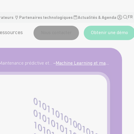
FR
rateurs
Partenaires technologiques
Actualités & Agenda
essources
Nous contacter
Obtenir une démo
Maintenance prédictive et technologies : l'avenir de l'industrie 4.0
–
Machine Learning et maintenance prédictive : quand les données apprennent à prévenir les pannes