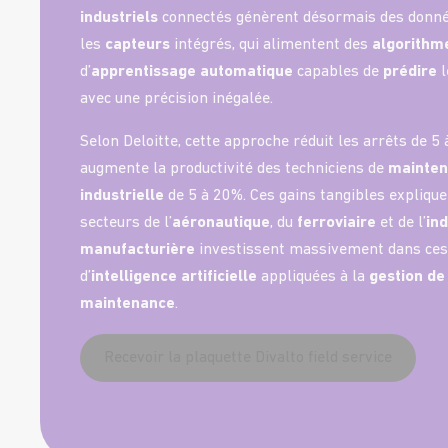
industriels
connectés génèrent désormais des données
les
capteurs
intégrés, qui alimentent des
algorithm
d’
apprentissage automatique
capables de
prédire
l
avec une précision inégalée.
Selon
Deloitte
, cette approche réduit les arrêts de 5
augmente la productivité des techniciens de
mainte
industrielle
de 5 à 20%. Ces gains tangibles explique
secteurs de l’
aéronautique
, du
ferroviaire
et de l’
ind
manufacturière
investissent massivement dans ces
d’
intelligence artificielle
appliquées à la
gestion de
maintenance
.
Recevoir la plaquette Divalto field service