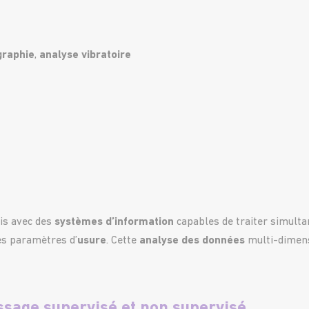
raphie
,
analyse vibratoire
is avec des
systèmes d’information
capables de traiter simult
es paramètres d’
usure
. Cette
analyse des données
multi-dimens
issage supervisé et non supervisé