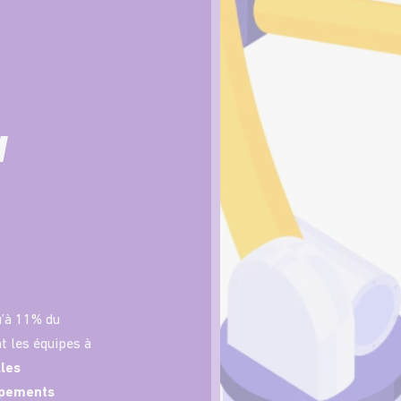
à
u’à 11% du
ant les équipes à
lles
ipements