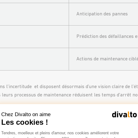
Anticipation des pannes
Prédiction des défaillances 
Actions de maintenance cibl
ans
l’incertitude
et
disposent désormais d’une vision claire de l’
é
s leurs
processus de maintenance
réduisent les temps d’arrêt non
Chez Divalto on aime
ment la détection d’anomalies
Les cookies !
Plateforme de Gestion du Consentemen
Tendres, moelleux et pleins d'amour, nos cookies améliorent votre
Axeptio consent