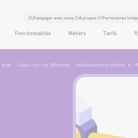
S’engager avec nous
À propos
Partenaires intég
Fonctionnalités
Métiers
Tarifs
R
Tout comprendre à la gestion de la maintenance
–
Quels sont les différents types de maintenance ?
–
Maintenance prédictive : du capteur à la décision, comment passer à l’industrie 4.0
–
e