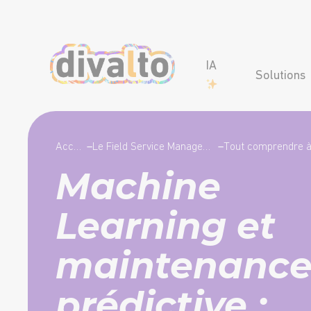
IA
Solutions
Accueil
–
Le Field Service Management (FSM), qu’est-ce que c’est ?
–
Machine
Learning et
maintenanc
prédictive :