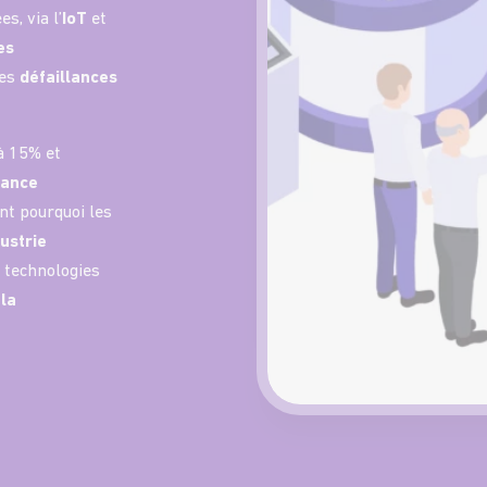
, via l’
IoT
et
es
es
défaillances
 à 15% et
nance
nt pourquoi les
ustrie
 technologies
 la