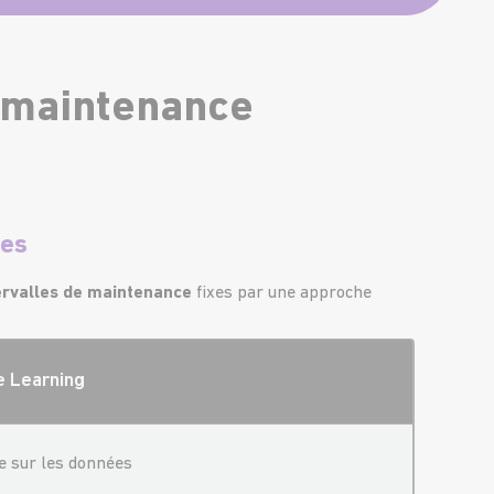
a maintenance
les
ervalles de maintenance
fixes par une approche
e
L
earning
e sur les données