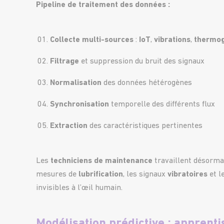
Pipeline de traitement des données :
Collecte multi-sources
:
IoT
,
vibrations
,
thermog
Filtrage
et suppression du bruit des signaux
Normalisation
des données hétérogènes
Synchronisation
temporelle des différents flux
Extraction
des caractéristiques pertinentes
Les
techniciens de maintenance
travaillent désorma
mesures de
lubrification
, les signaux
vibratoires
et l
invisibles à l’œil humain.
Modélisation prédictive : apprent