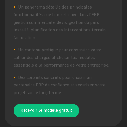
Un panorama détaillé des principales
fonctionnalités que l’on retrouve dans l’ERP :
gestion commerciale, devis, gestion du parc
installé, planification des interventions terrain,
facturation.
Un contenu pratique pour construire votre
cahier des charges et choisir les modules
essentiels à la performance de votre entreprise.
Des conseils concrets pour choisir un
partenaire ERP de confiance et sécuriser votre
projet sur le long terme.
Recevoir le modèle gratuit