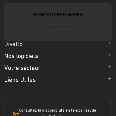
Rejoignez la #TeamDivalto
Voir les offres d'emploi
Divalto
Entreprise
Nos logiciels
Partenaires
ERP
Votre secteur
Références
CRM
Industrie
Liens Utiles
Blog
Gestion d'Intervention
Négoce
Espace Presse
Formation
Solutions métiers
Service terrain
Engagement RSE
Marketplace
FAQ
Consultez la disponibilité en temps réel de