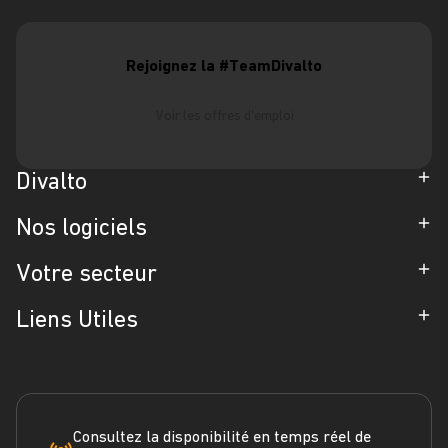
Rejoignez la #TeamDivalto
Voir les offres d'emploi
Divalto
Entreprise
Nos logiciels
Partenaires
ERP
Votre secteur
Références
CRM
Industrie
Liens Utiles
Blog
Gestion d'Intervention
Négoce
Espace Presse
Formation
Solutions métiers
Service terrain
Engagement RSE
Marketplace
FAQ
Consultez la disponibilité en temps réel de