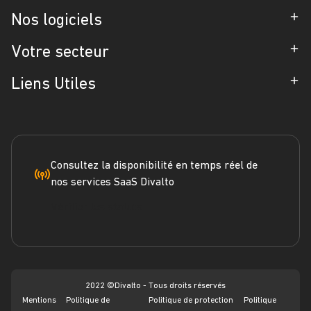
Entreprise
Nos logiciels
Partenaires
ERP
Votre secteur
Références
CRM
Industrie
Liens Utiles
Blog
Gestion d'Intervention
Négoce
Espace Presse
Formation
Solutions métiers
Service terrain
Engagement RSE
Marketplace
FAQ
Consultez la disponibilité en temps réel de
nos services SaaS Divalto
Dossier ERP
Vérifier les statuts
Dossier CRM
Webinars
2022 ©Divalto - Tous droits réservés
Mentions
Politique de
Politique de protection
Politique