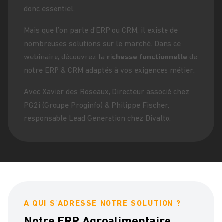
donc essentiel.
Mais que l’on parle d’ERP ou CRM, il existe de
nombreuses solutions sur le marché. Dans ce
webinaire, découvrez la
richesse fonctionnelle
de
notre ERP & CRM adaptés à vos exigences métier.
Avec
Xavier des Roseaux
, Directeur associé chez
PG2i (
Groupe Proginfo
) &
Philippe Fischer
,
responsable Lead Generation chez
Divalto
.
A QUI S’ADRESSE NOTRE SOLUTION ?
Notre ERP Agroalimentaire