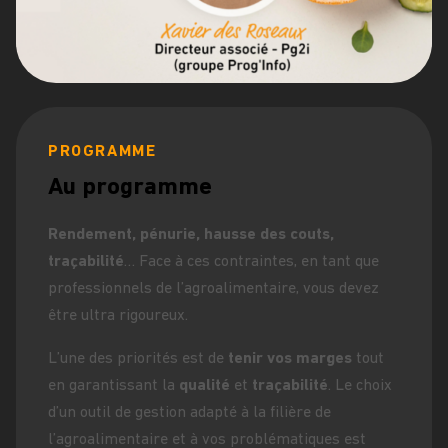
PROGRAMME
Au programme
Rendement, pénurie, hausse des couts,
traçabilité
… Face à ces contraintes, en tant que
professionnels de l’agroalimentaire, vous devez
être ultra rigoureux.
L’une des priorités est de
tenir vos marges
tout
en garantissant la
qualité
et
traçabilité
. Le choix
d’un outil de gestion adapté à la filière de
l’agroalimentaire et à vos problématiques est