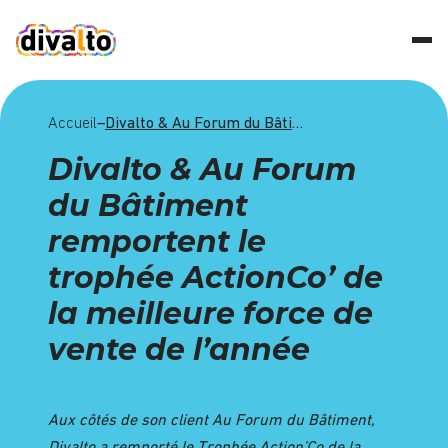
Accueil
–
Divalto & Au Forum du Bâtiment remportent le trophée ActionCo’ de la meilleure force de vente de l’année
Divalto & Au Forum
du Bâtiment
remportent le
trophée ActionCo’ de
la meilleure force de
vente de l’année
Aux côtés de
son
clien
t
Au Forum du Bâtiment,
Divalto a
remporté le T
rophée
Action’Co
de la