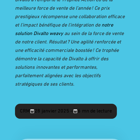
meilleure
force de vente de l’année
!
Ce prix
prestigieux récompense
une
collaboration efficace
et l’impact
bénéfique
de
l’intégration de
notre
solution Divalto
weavy
au sein de la force de vente
de
notre client
.
Résultat
?
U
ne agilité
renfor
cée
et
une
efficacité commerciale
boostée !
Ce
trophée
démontre la capacité de Divalto à offrir des
solutions innovantes et performantes,
parfaitement alignées avec les objectifs
stratégiques de ses clients.
CRM
28 janvier 2025 –
6 mn de lecture