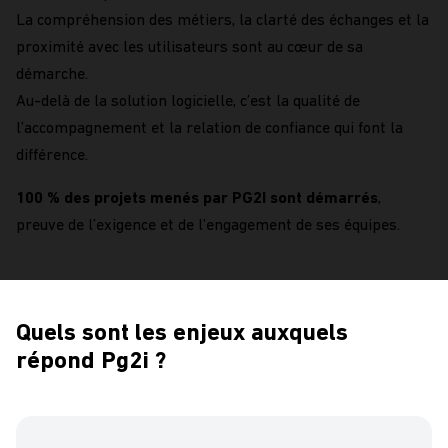
La compréhension des métiers, la clarté des échanges et la
proximité avec les utilisateurs sont au cœur de sa
démarche.
Au-delà de la solution logicielle, c’est la qualité de
l’accompagnement et la relation de confiance qui font la
différence.
100 % des projets menés par PG2I sont démarrés
,
preuve de l’exigence et de l’engagement de ses équipes.
Quels sont les enjeux auxquels
répond Pg2i ?