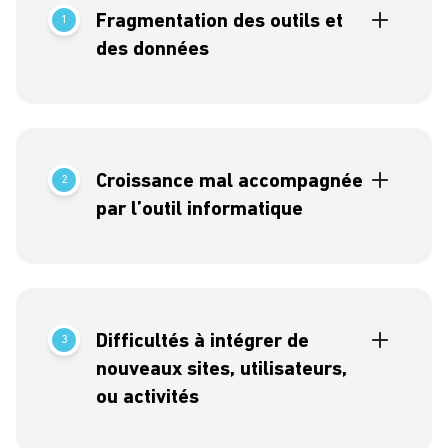
Fragmentation des outils et
1
des données
Aligner les équipes métiers autour d’un
système unifié et évolutif
Croissance mal accompagnée
2
par l’outil informatique
ERP vieillissant ou
non évolutif.
Difficultés à intégrer de
3
nouveaux sites, utilisateurs,
ou activités