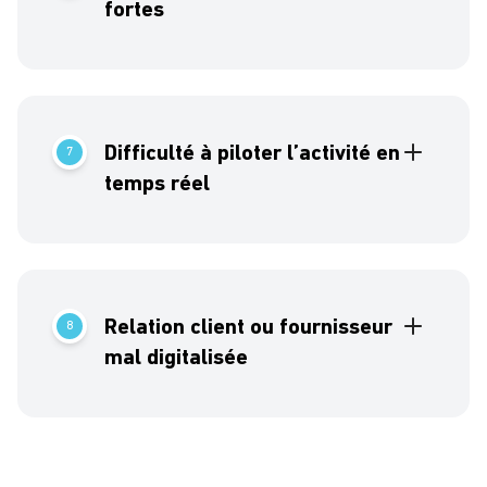
fortes
Répondre aux enjeux et exigences de traçabilité,
conformité et sécurité dans l’agroalimentaire
.
Difficulté à piloter l’activité en
7
temps réel
Pilotage de la production & des
approvisionnements, gestion des flux
logistiques
.
Relation client ou fournisseur
8
mal digitalisée