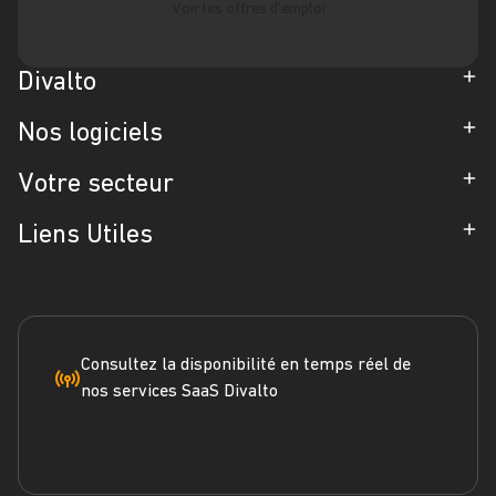
Voir les offres d'emploi
Divalto
Entreprise
Nos logiciels
Partenaires
ERP
Votre secteur
Références
CRM
Industrie
Liens Utiles
Blog
Gestion d'Intervention
Négoce
Espace Presse
Formation
Solutions métiers
Service terrain
Engagement RSE
Marketplace
FAQ
Consultez la disponibilité en temps réel de
nos services SaaS Divalto
Dossier ERP
Vérifier les statuts
Dossier CRM
Webinars