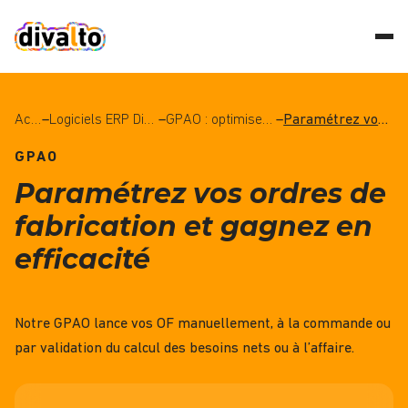
Accueil
–
Logiciels ERP Divalto : Découvrez le meilleur de l’ERP pour les PME et les ETI
–
GPAO : optimisez la gestion de votre production et gagnez en productivité
–
Paramétrez vos ordres de fabrication et gagnez en efficacité
GPAO
Paramétrez vos ordres de
fabrication et gagnez en
efficacité
Notre
GPAO
lance vos OF manuellement, à la commande ou
par validation du calcul des besoins nets ou à l’affaire.