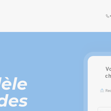
V
èle
ch
Rec
 des
Nomcont