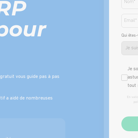
ERP
Email
 pour
Qui êtes
Nonewsle
Je s
gratuit vous guide pas à pas
astu
tout
En vali
ctif a aidé de nombreuses
pol