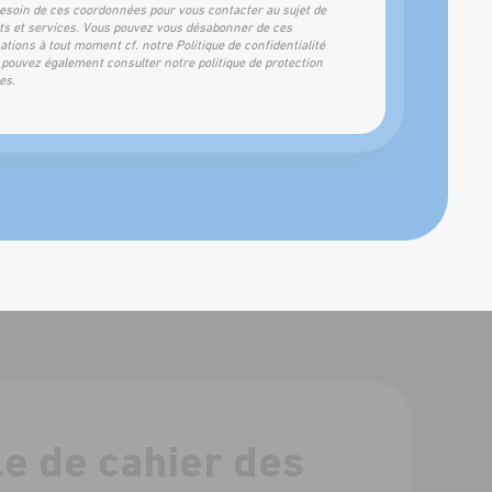
besoin de ces coordonnées pour vous contacter au sujet de
ts et services. Vous pouvez
vous désabonner
de ces
tions à tout moment cf. notre
Politique de confidentialité
 pouvez également consulter notre
politique de protection
es
.
e de cahier des