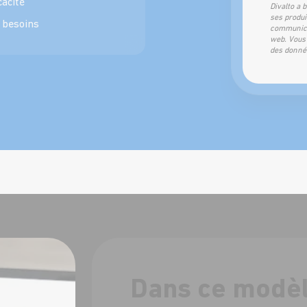
cacité
Divalto a 
ses produi
s besoins
communica
web
. Vous
des donné
Dans ce modèl