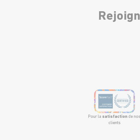
Rejoign
Pour la
satisfaction
de no
clients