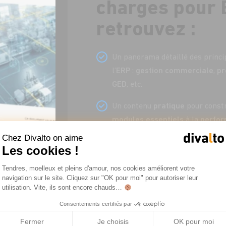
charges pour 
retrouvez :
Un panorama détaillé des princ
l’
ERP
:
gestion commerciale
,
pr
GED
, etc.
Un contenu
pratique
pour const
modules essentiels
à la
perfo
Chez Divalto on aime
Des
conseils concrets
pour choi
Les cookies !
sécuriser
votre
projet
sur le
lo
Plateforme de Gestion du Consentemen
Tendres, moelleux et pleins d'amour, nos cookies améliorent votre
Axeptio consent
navigation sur le site. Cliquez sur "OK pour moi" pour autoriser leur
Recevoir le modèle gratuit
utilisation. Vite, ils sont encore chauds…
Consentements certifiés par
Fermer
Je choisis
OK pour moi