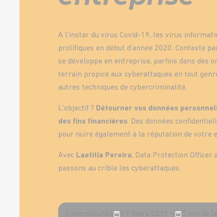
A l’instar du virus Covid-19, les virus informat
prolifiques en début d’année 2020. Contexte pan
se développe en entreprise, parfois dans des o
terrain propice aux cyberattaques en tout gen
autres techniques de cybercriminalité.
L’objectif ?
Détourner vos données personnelle
des fins financières
. Des données confidentiel
pour nuire également à la réputation de votre 
Avec
Laetitia Pereira
, Data Protection Officer 
passons au crible les cyberattaques.
Cybersécurité
17 mars 2021 –
7 mn de l