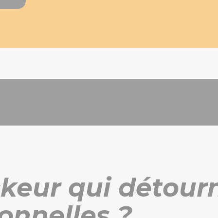
ckeur qui détour
onnelles ?