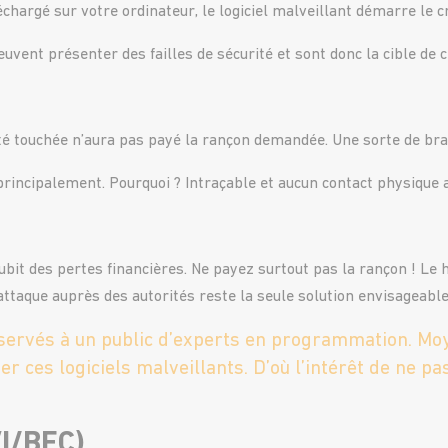
échargé sur votre ordinateur, le logiciel malveillant démarre le 
uvent présenter des failles de sécurité et sont donc la cible de c
té touchée n’aura pas payé la rançon demandée. Une sorte de bra
principalement. Pourquoi ? Intraçable et aucun contact physique 
 subit des pertes financières. Ne payez surtout pas la rançon ! L
taque auprès des autorités reste la seule solution envisageable
servés à un public d’experts en programmation. Mo
er ces logiciels malveillants. D’où l’intérêt de ne p
VI/BEC)