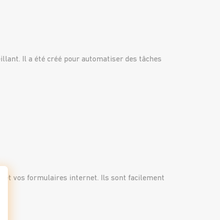
lant. Il a été créé pour automatiser des tâches
 et vos formulaires internet. Ils sont facilement
t : Personnalisez vos Options