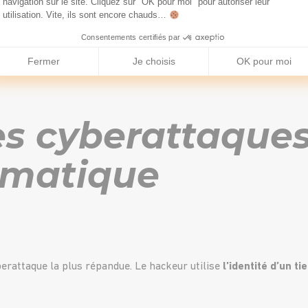
navigation sur le site. Cliquez sur "OK pour moi" pour autoriser leur
utilisation. Vite, ils sont encore chauds…
s nouveaux bots adoptent des comportement se rapprochant de l’hu
Consentements certifiés par
Fermer
Je choisis
OK pour moi
es cyberattaques
rmatique
erattaque la plus répandue. Le hackeur utilise
l’identité
d’un ti