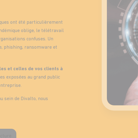
iques ont été particulièrement
démique oblige, le télétravail
rganisations confuses. Un
re, phishing, ransomware et
s et celles de vos clients à
les exposées au grand public
entreprise.
au sein de Divalto, nous
ecture