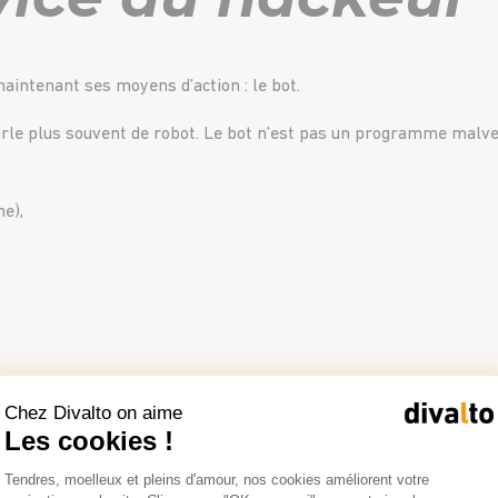
intenant ses moyens d’action : le bot.
rle plus souvent de robot. Le bot n’est pas un programme malveil
e),
illantes. Les spambots, par exemple, sur les forums de discussion
Chez Divalto on aime
 (souvent dans une langue étrangère).
Les cookies !
Plateforme de Gestion du Consentemen
irus ces bots malfaisants se sont adaptés.
Tendres, moelleux et pleins d'amour, nos cookies améliorent votre
Axeptio consent