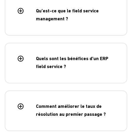
Qu’est-ce que le field service
management ?
Le field service management regroupe l’ensemble des
processus de planification, d’exécution et de suivi des
Quels sont les bénéfices d’un ERP
interventions terrain.
field service ?
Il permet de mieux organiser les interventions, de réduire
les coûts et d’améliorer la qualité de service.
Comment améliorer le taux de
résolution au premier passage ?