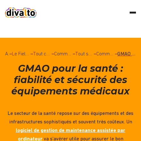
Accueil
–
Le Field Service Management (FSM), qu’est-ce que c’est ?
–
Tout comprendre à la gestion de la maintenance
–
Comment réussir son projet de GMAO ?
–
Tout savoir sur le logiciel de GMAO
–
Comment choisir son logiciel de gestion de maintenance assistée par ordinateur ?
–
GMAO pour la santé : fiabilité et sécurité des équipements médicaux
GMAO pour la santé :
fiabilité et sécurité des
équipements médicaux
Le
secteur de la santé
repose sur des
équipements
et des
infrastructures sophistiqués et souvent très coûteux. Un
logiciel de gestion de maintenance assistée par
ordinateur
va s’avérer utile
pour assurer le bon