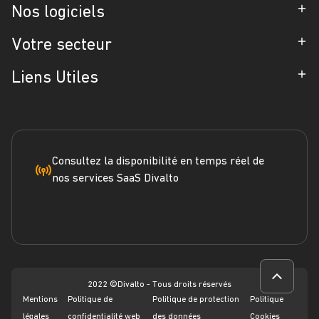
Entreprise
Nos logiciels
Partenaires
ERP
Votre secteur
Références
CRM
Industrie
Liens Utiles
Blog
Gestion d'Intervention
Négoce
Espace Presse
Formation
Solutions métiers
Service terrain
Engagement RSE
Marketplace
FAQ
Consultez la disponibilité en temps réel de
nos services SaaS Divalto
Dossier ERP
Vérifier les statuts
Dossier CRM
Webinars
2022 ©Divalto - Tous droits réservés
Mentions
Politique de
Politique de protection
Politique
légales
confidentialité web
des données
Cookies