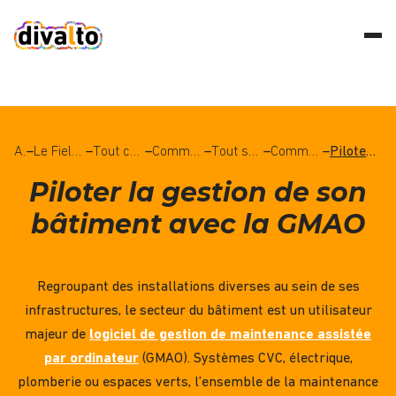
Accueil
–
Le Field Service Management (FSM), qu’est-ce que c’est ?
–
Tout comprendre à la gestion de la maintenance
–
Comment réussir son projet de GMAO ?
–
Tout savoir sur le logiciel de GMAO
–
Comment choisir son logiciel de gestion de maintenance assistée par ordinateur ?
–
Piloter la gestion de son bâtiment avec la GMAO
Piloter la gestion de son
bâtiment avec la GMAO
Regroupant des
installations
diverses au sein de ses
infrastructures, le
secteur
du
bâtiment
est un utilisateur
majeur de
logiciel de gestion de maintenance assistée
par ordinateur
(GMAO). Systèmes CVC, électrique,
plomberie ou espaces verts, l’ensemble de la
maintenance