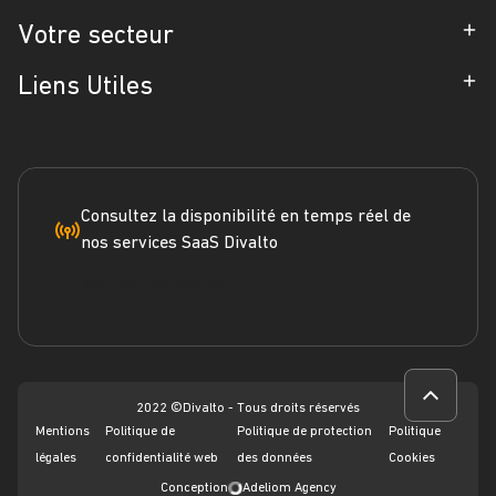
Partenaires
ERP
Votre secteur
Références
CRM
Industrie
Liens Utiles
Blog
Gestion d'Intervention
Négoce
Espace Presse
Formation
Solutions métiers
Service terrain
Engagement RSE
Marketplace
FAQ
Consultez la disponibilité en temps réel de
nos services SaaS Divalto
Dossier ERP
Vérifier les statuts
Dossier CRM
Webinars
2022 ©Divalto - Tous droits réservés
Mentions
Politique de
Politique de protection
Politique
légales
confidentialité web
des données
Cookies
Conception
Adeliom Agency