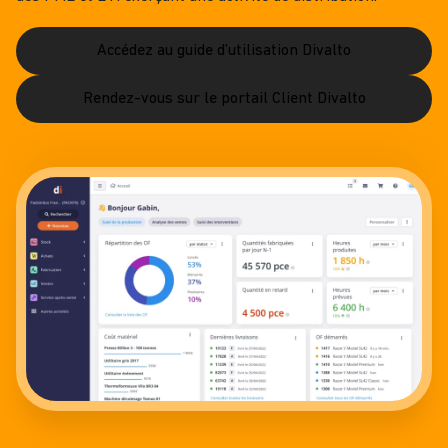
Accédez au guide d’utilisation Divalto
Rendez-vous sur le portail Client Divalto