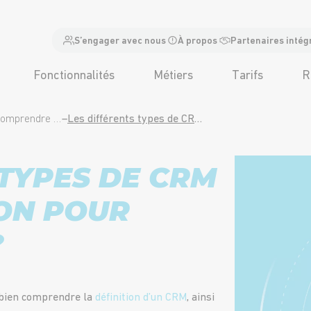
S’engager avec nous
À propos
Partenaires intég
Fonctionnalités
Métiers
Tarifs
R
CRM définition : comprendre concrètement la gestion de la relation client
–
Les différents types de CRM : quelle solution pour quels besoins ?
 TYPES DE CRM
ION POUR
?
e bien comprendre la
définition d’un CRM
, ainsi