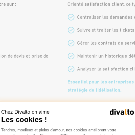
tre sur :
Orienté
satisfaction client
, ce 
Centraliser les
demandes c
Suivre et traiter les
tickets
Gérer les
contrats de serv
ion de devis et prise de
Maintenir un
historique dét
Analyser la
satisfaction cl
Essentiel pour les entreprises 
stratégie de fidélisation.
Le CRM reporting
Chez Divalto on aime
chant à optimiser leur
Les cookies !
urts) et à augmenter leur taux
Le CRM reporting est centré su
Plateforme de Gestion du Consentemen
Tendres, moelleux et pleins d'amour, nos cookies améliorent votre
performance
.
Axeptio consent