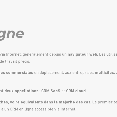
igne
via Internet, généralement depuis un
navigateur web
. Les utili
e travail précis.
pes commerciales
en déplacement, aux entreprises
multisites,
a
ent
deux appellations
:
CRM SaaS
et
CRM cloud
.
hes, voire équivalents dans la majorité des cas
. Le premier t
à un CRM en ligne accessible via Internet.