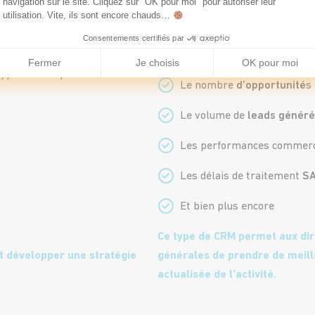
navigation sur le site. Cliquez sur "OK pour moi" pour autoriser leur
utilisation. Vite, ils sont encore chauds…
Il permet de suivre des indicat
Consentements certifiés par
Le chiffre d’affaires
prévis
Fermer
Je choisis
OK pour moi
 type de CRM permet de :
Le nombre
d’opportunité
s
Le volume de
leads génér
Les performances commer
Les délais de traitement
S
Et bien plus encore
Ce type de CRM permet aux dir
t développer une stratégie
générales de prendre de meille
actualisée de l’activité.