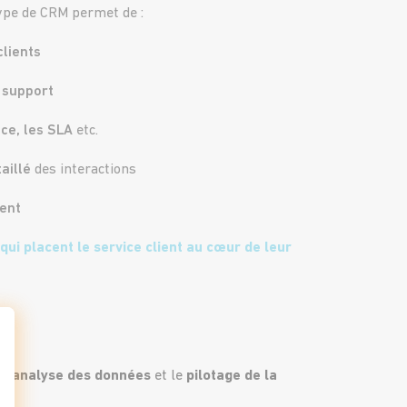
type de CRM permet de :
lients
 support
ice, les SLA
etc.
aillé
des interactions
ient
qui placent le service client au cœur de leur
r
l’analyse des données
et le
pilotage de la
t : Personnalisez vos Options