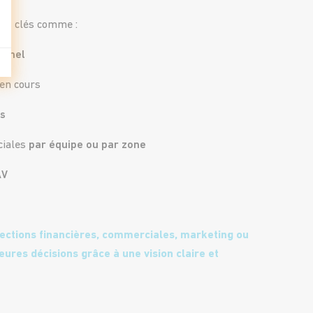
eurs clés comme :
ionnel
 en cours
és
ciales
par équipe ou par zone
AV
ections financières, commerciales, marketing ou
ures décisions grâce à une vision claire et