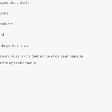
iques de contacts
cours
anifiées
ent
i de performance
spond aussi à une
démarche organisationnelle
acité opérationnelle
.