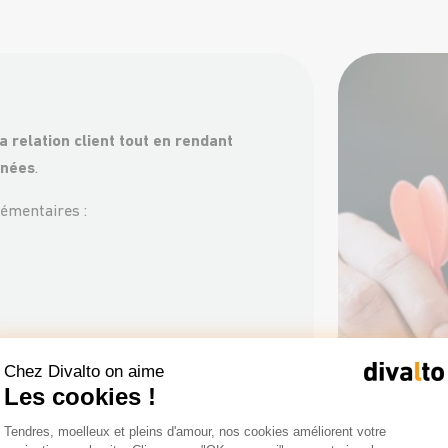
a relation client tout en rendant
nnées
.
lémentaires :
Chez Divalto on aime
Les cookies !
Plateforme de Gestion du Consentemen
Tendres, moelleux et pleins d'amour, nos cookies améliorent votre
Axeptio consent