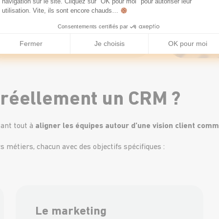
navigation sur le site. Cliquez sur "OK pour moi" pour autoriser leur
 la perte de données, limite les
utilisation. Vite, ils sont encore chauds…
une
information fiable et à jour
.
Consentements certifiés par
Fermer
Je choisis
OK pour moi
 réellement un CRM ?
vant tout à
aligner les équipes autour d’une vision client com
rs métiers, chacun avec des objectifs spécifiques :
Le marketing