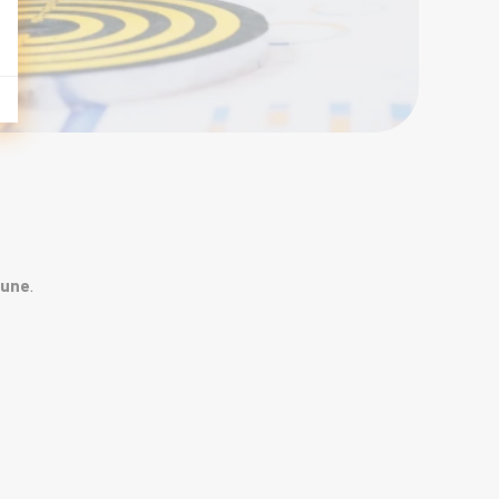
mune
.