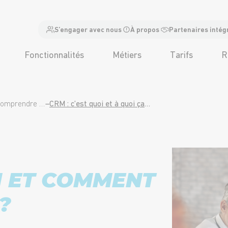
S’engager avec nous
À propos
Partenaires intég
Fonctionnalités
Métiers
Tarifs
R
CRM définition : comprendre concrètement la gestion de la relation client
–
CRM : c’est quoi et à quoi ça sert concrètement en entreprise ?
OI ET COMMENT
?