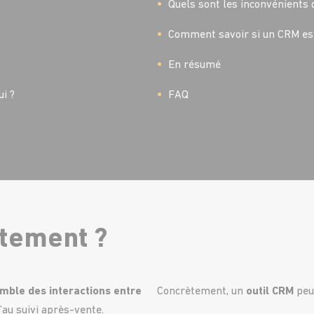
Quels sont les inconvénients 
Comment savoir si un CRM est
En résumé
ui ?
FAQ
ctement ?
emble des interactions entre
Concrètement, un
outil CRM
peut
u’au suivi après-vente.