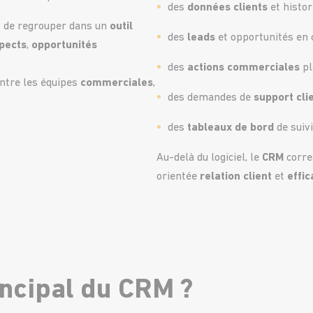
des
données clients
et histor
 de regrouper dans un
outil
des
leads
et opportunités en 
pects
,
opportunités
des
actions commerciales
pl
entre les équipes
commerciales
,
des demandes de
support cli
des
tableaux de bord
de suiv
Au-delà du logiciel, le
CRM
corre
orientée
relation client
et
effic
rincipal du CRM ?