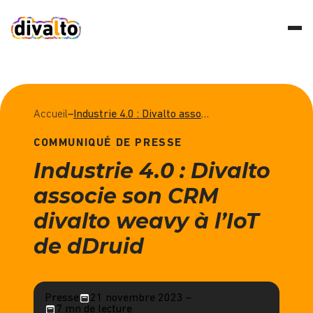
Accueil
–
Industrie 4.0 : Divalto associe son CRM divalto weavy à l'IoT de dDruid
COMMUNIQUÉ DE PRESSE
Industrie 4.0 : Divalto
associe son CRM
divalto weavy à l’IoT
de dDruid
Presse
21 novembre 2023 –
7 mn de lecture