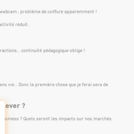
 la webcam ; problème de coiffure apparemment !
ctivité réduit.
tractions… continuité pédagogique oblige !
sans vie… Donc la première chose que je ferai sera de
elever ?
 le business ? Quels seront les impacts sur nos marchés
t : Personnalisez vos Options