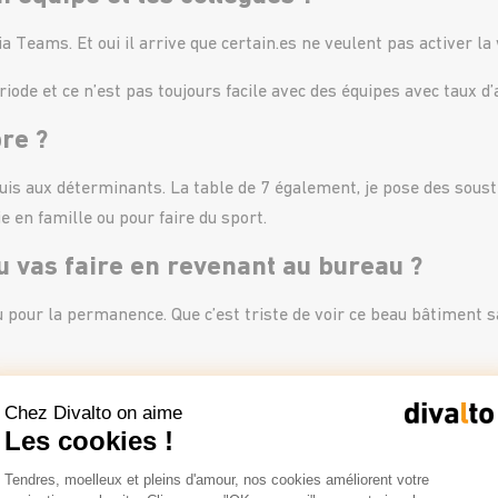
via Teams. Et oui il arrive que certain.es ne veulent pas activer
iode et ce n’est pas toujours facile avec des équipes avec taux d’a
re ?
suis aux déterminants. La table de 7 également, je pose des sous
e en famille ou pour faire du sport.
u vas faire en revenant au bureau ?
au pour la permanence. Que c’est triste de voir ce beau bâtiment 
uels seront à ton avis les challenges à r
Chez Divalto on aime
Les cookies !
a visibilité sur les prochaines semaines/mois. Comment va évoluer
Plateforme de Gestion du Consentemen
Tendres, moelleux et pleins d'amour, nos cookies améliorent votre
Axeptio consent