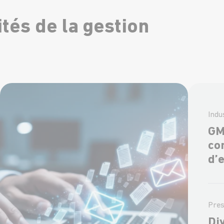
tés de la gestion
Indu
GM
co
d’
Pre
Di