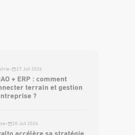
strie
–
27 Juil 2026
AO + ERP : comment
nnecter terrain et gestion
entreprise ?
sse
–
20 Juil 2026
valto accélère sa stratégie