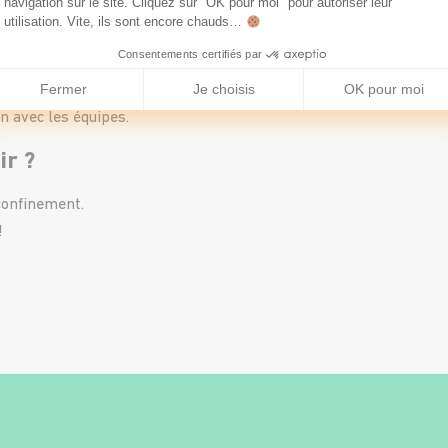
navigation sur le site. Cliquez sur "OK pour moi" pour autoriser leur
utilisation. Vite, ils sont encore chauds…
ctif feront la différence pour la reprise !
Consentements certifiés par
motivé dans ton quotidien de télétravaille
Fermer
Je choisis
OK pour moi
n avec les équipes.
ir ?
confinement.
!