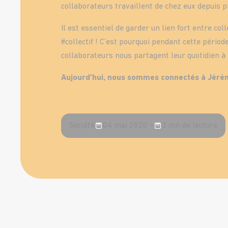
collaborateurs travaillent de chez eux depuis 
Il est essentiel de garder un lien fort entre co
#collectif ! C’est pourquoi pendant cette pério
collaborateurs nous partagent leur quotidien à
Aujourd’hui, nous sommes connectés à Jér
Société
04 mai 2020 –
3 mn de lecture