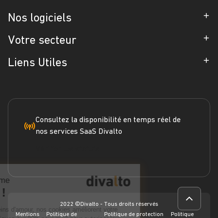
Entreprise
Nos logiciels
Partenaires
ERP
Votre secteur
Références
CRM
Industrie
Liens Utiles
Blog
Gestion d'Intervention
Négoce
Espace Presse
Formation
Solutions métiers
Service terrain
Engagement RSE
Marketplace
FAQ
Consultez la disponibilité en temps réel de
nos services SaaS Divalto
Dossier ERP
Vérifier les statuts
Dossier CRM
Continuer sans accepter
Webinars
Chez Divalto on aime
Les cookies !
2022 ©Divalto - Tous droits réservés
Tendres, moelleux et pleins d'amour, nos cookies améliorent votre
Mentions
Politique de
Politique de protection
Politique