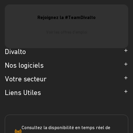
Rejoignez la #TeamDivalto
Voir les offres d'emploi
Divalto
Entreprise
Nos logiciels
Partenaires
ERP
Votre secteur
Références
CRM
Industrie
Liens Utiles
Blog
Gestion d'Intervention
Négoce
Espace Presse
Formation
Solutions métiers
Service terrain
Engagement RSE
Marketplace
FAQ
Consultez la disponibilité en temps réel de