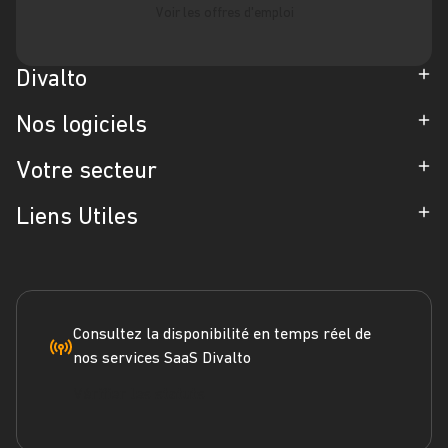
Voir les offres d'emploi
Divalto
Entreprise
Nos logiciels
Partenaires
ERP
Votre secteur
Références
CRM
Industrie
Liens Utiles
Blog
Gestion d'Intervention
Négoce
Espace Presse
Formation
Solutions métiers
Service terrain
Engagement RSE
Marketplace
FAQ
Consultez la disponibilité en temps réel de
nos services SaaS Divalto
Dossier ERP
Vérifier les statuts
Dossier CRM
Webinars