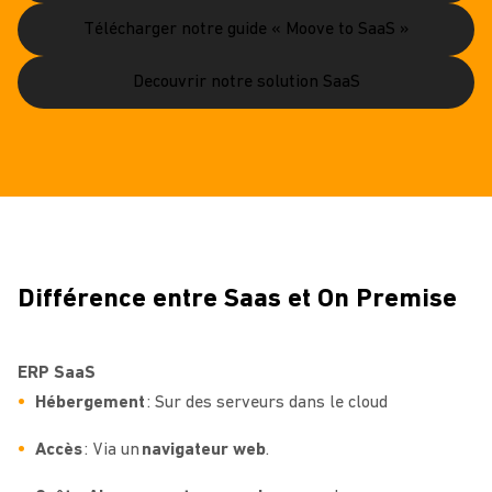
Télécharger notre guide « Moove to SaaS »
Decouvrir notre solution SaaS
Différence entre Saas et On Premise
ERP SaaS
Hébergement
: Sur des serveurs
dans le
cloud
Accès
: Via un
navigateur web
.