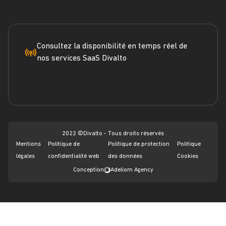
Négoce
Espace Presse
Formation
Solutions métiers
Service terrain
Engagement RSE
Marketplace
FAQ
Consultez la disponibilité en temps réel de
nos services SaaS Divalto
Dossier ERP
Vérifier les statuts
Dossier CRM
Webinars
2022 ©Divalto - Tous droits réservés
Mentions
Politique de
Politique de protection
Politique
légales
confidentialité web
des données
Cookies
Conception
Adeliom Agency