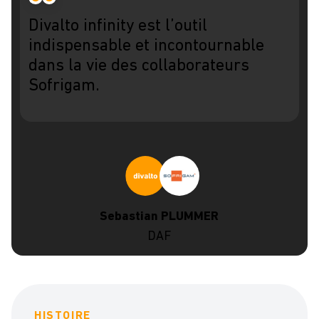
Divalto infinity est l’outil
indispensable et incontournable
dans la vie des collaborateurs
Sofrigam.
Sebastian PLUMMER
DAF
HISTOIRE