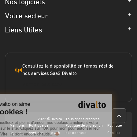
Entreprise
Nos logiciels
Partenaires
ERP
Votre secteur
Références
CRM
Industrie
Liens Utiles
Blog
Gestion d'Intervention
Négoce
Espace Presse
Formation
Solutions métiers
Service terrain
Engagement RSE
Marketplace
FAQ
Consultez la disponibilité en temps réel de
nos services SaaS Divalto
Dossier ERP
Vérifier les statuts
Dossier CRM
Continuer sans accepter
Webinars
Chez Divalto on aime
Les cookies !
2022 ©Divalto - Tous droits réservés
Tendres, moelleux et pleins d'amour, nos cookies améliorent votre
Mentions
Politique de
Politique de protection
Politique
navigation sur le site. Cliquez sur "OK pour moi" pour autoriser leur
légales
confidentialité web
des données
Cookies
utilisation. Vite, ils sont encore chauds...