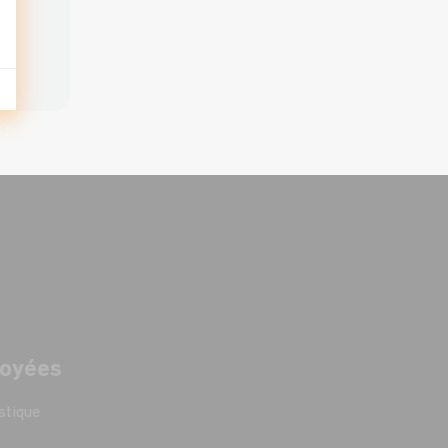
loyées
stique