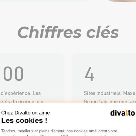
Chiffres clés
100
4
 d’expérience. Les
Sites industriels. Maxe
iétés du groupe, qui
Group fabrique une lar
vent leurs origines en
gamme de machines
Chez Divalto on aime
8, sont toutes riches
spéciales et d’outillag
Les cookies !
ne expérience
sur 4 différents sites
Plateforme de Gestion du Consentemen
Tendres, moelleux et pleins d'amour, nos cookies améliorent votre
Axeptio consent