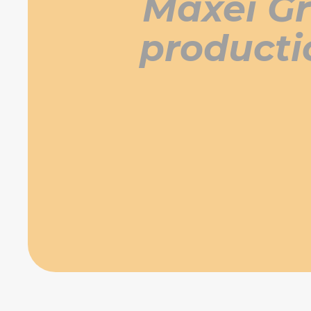
Maxei Gr
producti