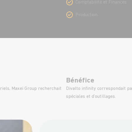
Comptabilité et Finances
Production
Bénéfice
triels, Maxei Group recherchait
Divalto infinity correspondait p
spéciales et d’outillages.