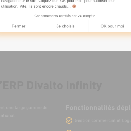
emplaçable acquise
industriels.
navigation sur le site. Cliquez sur "OK pour moi" pour autoriser leur
utilisation. Vite, ils sont encore chauds…
s leur secteur
tivité.
Consentements certifiés par
Fermer
Je choisis
OK pour moi
’ERP Divalto infinity
Fonctionnalités dép
uent une large gamme de
national.
Gestion commercial et Logi