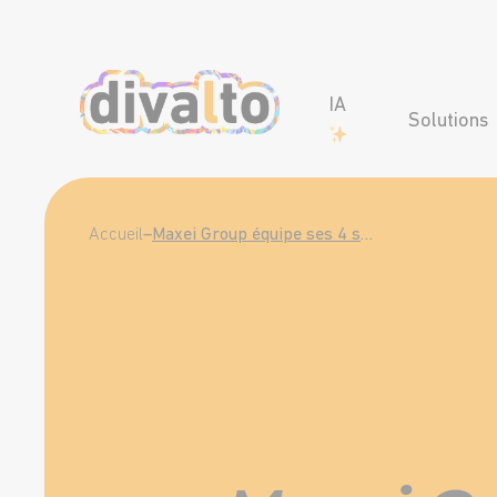
IA
Solutions
Accueil
–
Maxei Group équipe ses 4 sites de production du logiciel ERP Divalto infinity