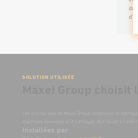
irr
dan
d’ac
SOLUTION UTILISÉE
Maxei Group choisit l
Les entreprises de Maxei Group conçoivent et fabriq
machines spéciales et d’outillages distribués à l’inter
Installées par