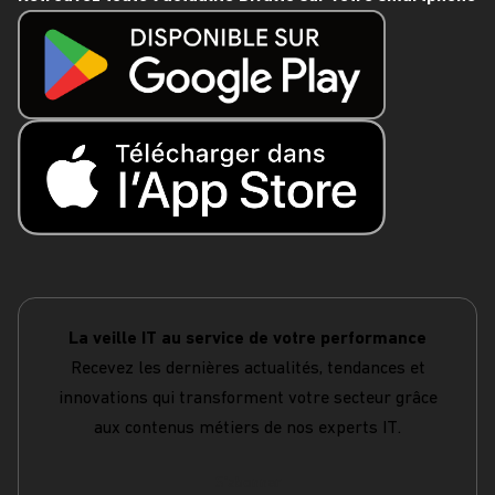
La veille IT au service de votre performance
Recevez les dernières actualités, tendances et
innovations qui transforment votre secteur grâce
aux contenus métiers de nos experts IT.
S'abonner