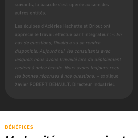
suivants, la bascule s’est opérée au sein des
autres entités.
Les équipes d’Aciéries Hachette et Driout ont
apprécié le travail effectué par l’intégrateur : «
En
cas de questions, Divalto a su se rendre
disponible. Aujourd’hui, les consultants avec
lesquels nous avons travaillé lors du déploiement
restent à notre écoute. Nous avons toujours reçu
les bonnes réponses à nos questions.
» explique
Xavier ROBERT DEHAULT, Directeur Industriel.
BÉNÉFICES