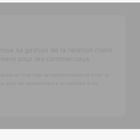
ise sa gestion de la relation client
 weavy pour les commerciaux
des au fil de l’eau de manière souple et éviter la
avy pour les commerciaux a su répondre à nos