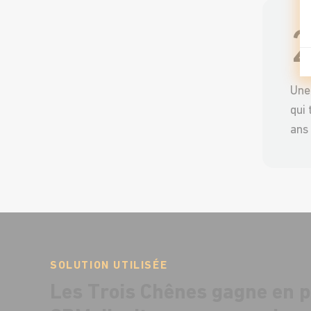
Une 
qui
ans 
SOLUTION UTILISÉE
Les Trois Chênes gagne en pr