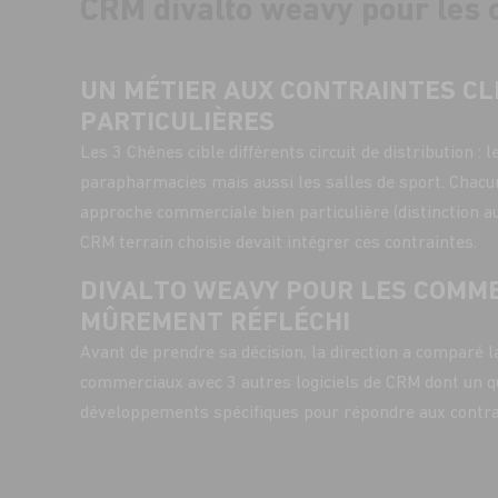
CRM divalto weavy pour les
UN MÉTIER AUX CONTRAINTES CL
PARTICULIÈRES
Les 3 Chênes cible différents circuit de distribution : 
parapharmacies mais aussi les salles de sport. Chacu
approche commerciale bien particulière (distinction au 
CRM terrain choisie devait intégrer ces contraintes.
DIVALTO WEAVY POUR LES COMME
MÛREMENT RÉFLÉCHI
Avant de prendre sa décision, la direction a comparé l
commerciaux avec 3 autres logiciels de CRM dont un qu
développements spécifiques pour répondre aux contra