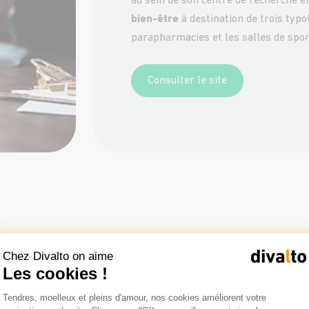
au sein de son centre de recherche 
bien-être
à destination de trois typol
parapharmacies et les salles de spor
Consulter le site
Chiffres clés
Chez Divalto on aime
Les cookies !
Plateforme de Gestion du Consentemen
Tendres, moelleux et pleins d'amour, nos cookies améliorent votre
Axeptio consent