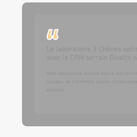
Le laboratoire 3 Chênes optim
avec le CRM terrain Divalto
Nous souhaitions pouvoir suivre nos comman
lourdeur du traitement papier, Divalto we
attentes.