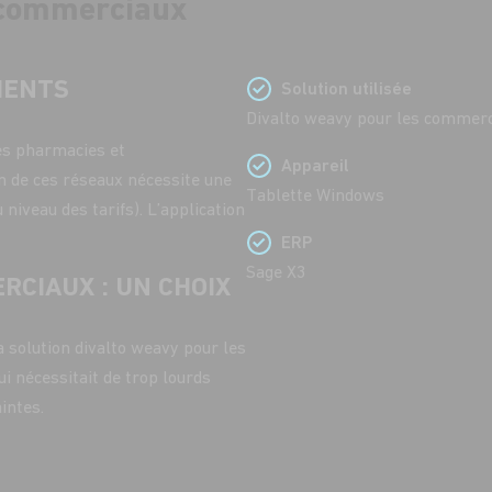
 commerciaux
IENTS
Solution utilisée
Divalto weavy pour les commer
les pharmacies et
Appareil
n de ces réseaux nécessite une
Tablette Windows
niveau des tarifs). L’application
ERP
Sage X3
RCIAUX : UN CHOIX
a solution divalto weavy pour les
i nécessitait de trop lourds
intes.