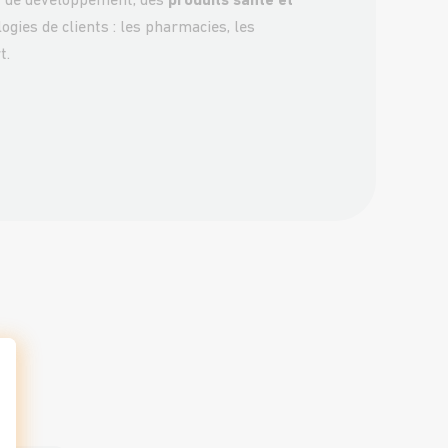
et de développement, des
produits santé et
ogies de clients : les pharmacies, les
t.
t : Personnalisez vos Options