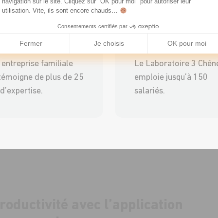
navigation sur le site. Cliquez sur "OK pour moi" pour autoriser leur
utilisation. Vite, ils sont encore chauds…
25
150
Consentements certifiés par
Fermer
Je choisis
OK pour moi
entreprise familiale
Le Laboratoire 3 Chên
 témoigne de plus de 25
emploie jusqu’à 150
d’expertise.
salariés.
oductivité avec l’application