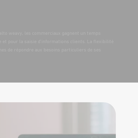
valto weavy, les commerciaux gagnent un temps
t pour la saisie d’informations clients. La flexibilité
nes de répondre aux besoins particuliers de ses