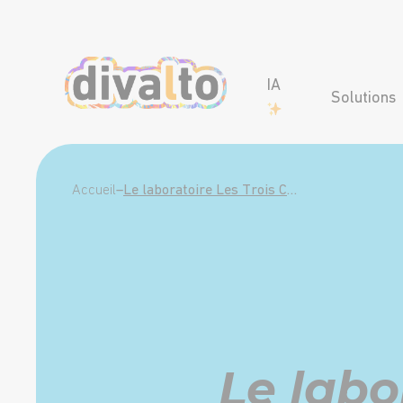
IA
Solutions
Accueil
–
Le laboratoire Les Trois Chênes optimise sa gestion de la relation client avec le CRM terrain divalto weavy pour les commerciaux
Le labo