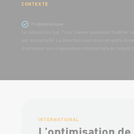
CONTEXTE
Problématique
Le laboratoire Les Trois Chênes souhaitait fluidifier
par son activité. La Direction s’est mise en quête d’u
d’optimiser son organisation commerciale en tenant co
INTERNATIONAL
L’optimisation de 