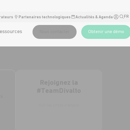
FR
rateurs
Partenaires technologiques
Actualités & Agenda
essources
Nous contacter
Obtenir une démo
Rejoignez la
#TeamDivalto
ts
Voir les offres d'emploi