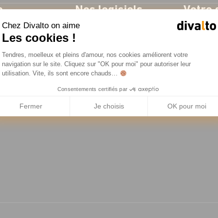
o
Nos logiciels
Votre 
Chez Divalto on aime
se
ERP
Industrie
Les cookies !
res
CRM
Négoce
Plateforme de Gestion du Consentemen
Tendres, moelleux et pleins d'amour, nos cookies améliorent votre
es
Gestion d'Intervention
Service t
Axeptio consent
navigation sur le site. Cliquez sur "OK pour moi" pour autoriser leur
utilisation. Vite, ils sont encore chauds…
Solutions métiers
Consentements certifiés par
resse
Fermer
Je choisis
OK pour moi
ent RSE