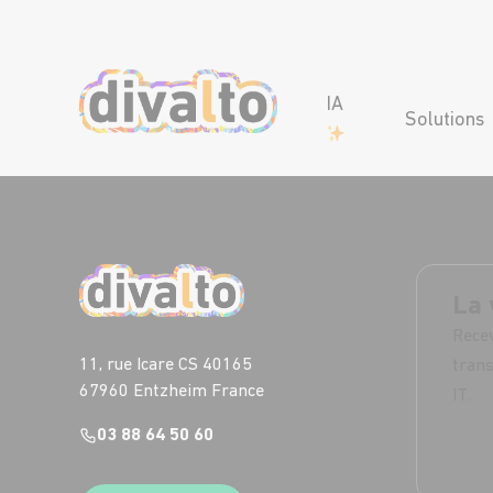
IA
Solutions
La 
Recev
11, rue Icare CS 40165
trans
67960 Entzheim France
IT.
03 88 64 50 60
S'