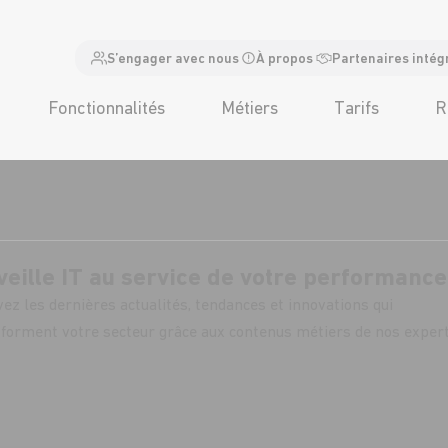
S’engager avec nous
À propos
Partenaires intég
Fonctionnalités
Métiers
Tarifs
R
veille IT au service de votre performance
ez les dernières actualités, tendances et innovations qui
forment votre secteur grâce aux contenus métiers de nos exper
abonner