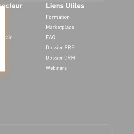
secteur
Liens Utiles
Formation
Marketplace
t : Personnalisez vos Options
errain
FAQ
Dossier ERP
Dossier CRM
Webinars