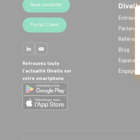
Nous contacter
Divalt
Entrepri
Portail Client
Partenai
Référenc
Blog
Espace P
Retrouvez toute
Engagem
l'actualité Divalto sur
votre smartphone