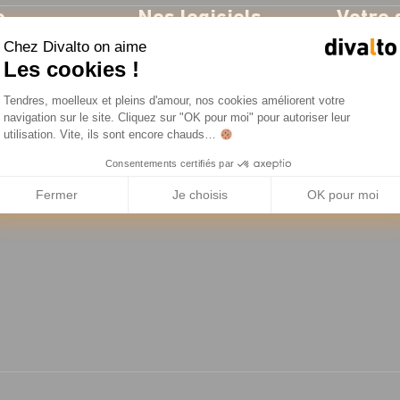
o
Nos logiciels
Votre 
Chez Divalto on aime
se
ERP
Industrie
Les cookies !
res
CRM
Négoce
Plateforme de Gestion du Consentemen
Tendres, moelleux et pleins d'amour, nos cookies améliorent votre
es
Gestion d'Intervention
Service t
Axeptio consent
navigation sur le site. Cliquez sur "OK pour moi" pour autoriser leur
utilisation. Vite, ils sont encore chauds…
Solutions métiers
Consentements certifiés par
resse
Fermer
Je choisis
OK pour moi
ent RSE