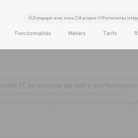
S’engager avec nous
À propos
Partenaires intég
Fonctionnalités
Métiers
Tarifs
R
veille IT au service de votre performance
ez les dernières actualités, tendances et innovations qui
forment votre secteur grâce aux contenus métiers de nos exper
abonner