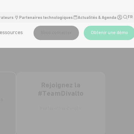
FR
rateurs
Partenaires technologiques
Actualités & Agenda
essources
Nous contacter
Obtenir une démo
Rejoignez la
#TeamDivalto
ts
Voir les offres d'emploi