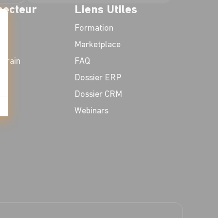
secteur
Liens Utiles
Formation
Marketplace
t : Personnalisez vos Options
errain
FAQ
Dossier ERP
Dossier CRM
Webinars