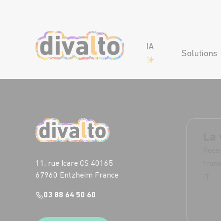
IA
Solutions
La 
Recev
11, rue Icare CS 40165
trans
67960 Entzheim France
IT.
03 88 64 50 60
S'