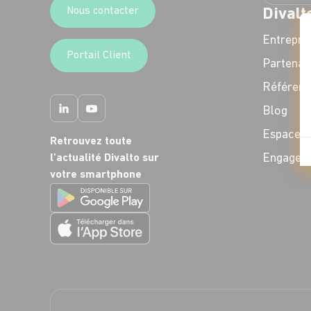
Nous contacter
Divalt
Entrepri
Portail Client
Partenai
Référenc
Blog
Espace P
Retrouvez toute
Engagem
l'actualité Divalto sur
votre smartphone