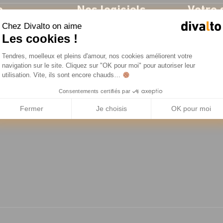
o
Nos logiciels
Votre 
Chez Divalto on aime
se
ERP
Industrie
Les cookies !
res
CRM
Négoce
Plateforme de Gestion du Consentemen
Tendres, moelleux et pleins d'amour, nos cookies améliorent votre
es
Gestion d'Intervention
Service t
Axeptio consent
navigation sur le site. Cliquez sur "OK pour moi" pour autoriser leur
utilisation. Vite, ils sont encore chauds…
Solutions métiers
Consentements certifiés par
resse
Fermer
Je choisis
OK pour moi
ent RSE