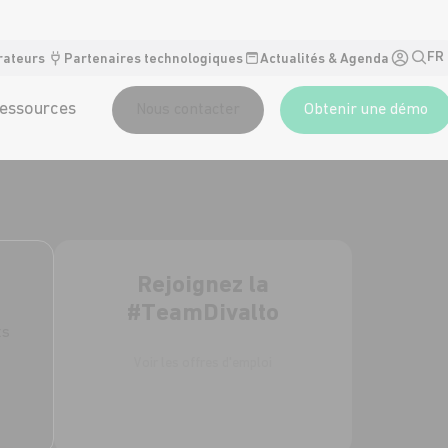
FR
rateurs
Partenaires technologiques
Actualités & Agenda
essources
Nous contacter
Obtenir une démo
Rejoignez la
#TeamDivalto
ts
Voir les offres d'emploi