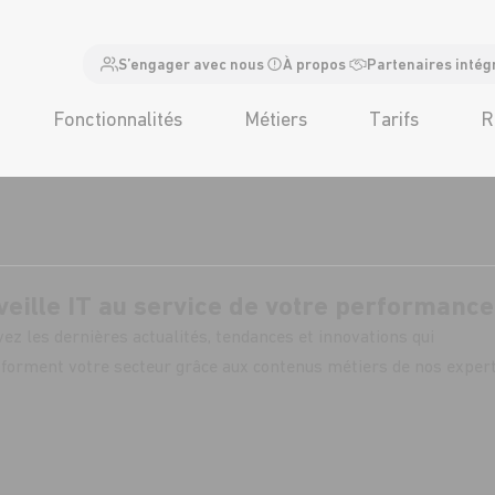
S’engager avec nous
À propos
Partenaires intég
Fonctionnalités
Métiers
Tarifs
R
veille IT au service de votre performance
ez les dernières actualités, tendances et innovations qui
forment votre secteur grâce aux contenus métiers de nos exper
abonner