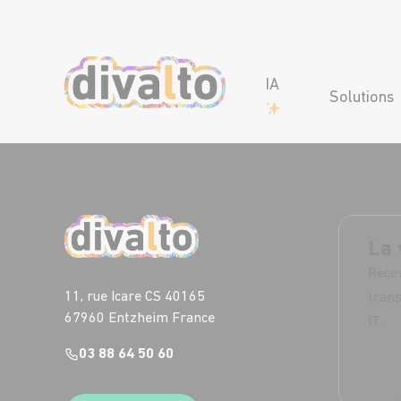
IA
Solutions
La 
Recev
11, rue Icare CS 40165
trans
67960 Entzheim France
IT.
03 88 64 50 60
S'