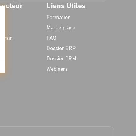
secteur
Liens Utiles
Formation
Marketplace
t : Personnalisez vos Options
errain
FAQ
Dossier ERP
Dossier CRM
Webinars