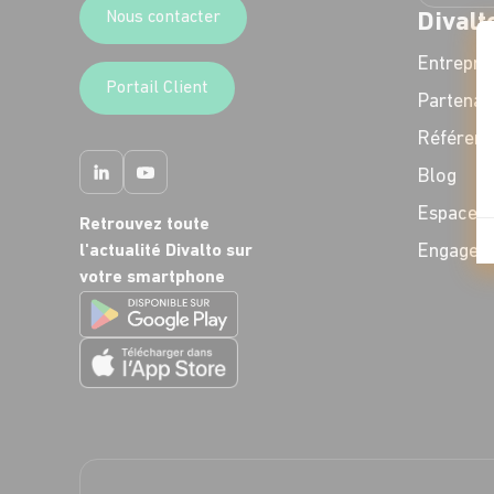
Nous contacter
Divalt
Entrepri
Portail Client
Partenai
Référenc
Blog
Espace P
Retrouvez toute
Engagem
l'actualité Divalto sur
votre smartphone