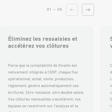
01
–
05
Éliminez les ressaisies et
accélérez vos clôtures
Parce que la comptabilité de Divalto est
C
nativement intégrée à l’ERP, chaque flux
d
opérationnel, achat, vente, production,
c
règlement, génère automatiquement ses
v
écritures. Zéro ressaisie, zéro double saisie.
c
Vos clôtures mensuelles s’accélèrent, vos
D
équipes se recentrent sur l’analyse et la
r