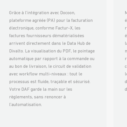
Grâce à l’intégration avec Docoon,
M
plateforme agréée (PA) pour la facturation
é
électronique, conforme Factur-X, les
r
factures fournisseurs dématérialisées
é
arrivent directement dans le Data Hub de
l
Divalto. La visualisation du PDF, le pointage
m
automatique par rapport à la commande ou
r
au bon de livraison, le circuit de validation
c
avec workflow multi-niveaux : tout le
l
processus est fluide, traçable et sécurisé.
d
Votre DAF garde la main sur les
d
règlements, sans renoncer à
l’automatisation.