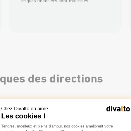
risques financiers sont maitrisés.
ques des directions
Chez Divalto on aime
Les cookies !
Plateforme de Gestion du Consentemen
Le pilotage de la trésorerie
Tendres, moelleux et pleins d'amour, nos cookies améliorent votre
Axeptio consent