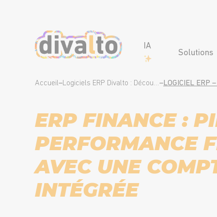
IA
Solutions
Accueil
–
Logiciels ERP Divalto : Découvrez le meilleur de l’ERP pour les PME et les ETI
–
ERP FINANCE : P
PERFORMANCE F
AVEC UNE COMPT
INTÉGRÉE