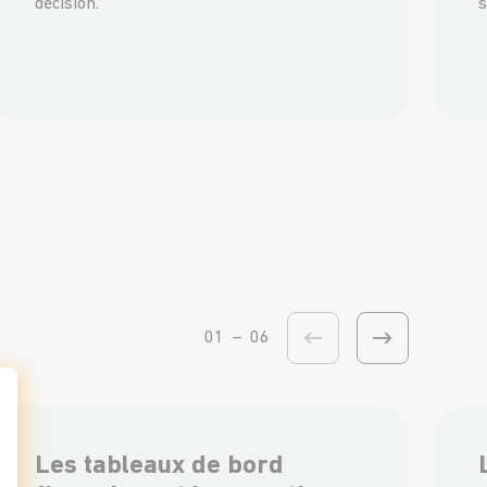
décision.
s
01
–
06
t : Personnalisez vos Options
Les tableaux de bord