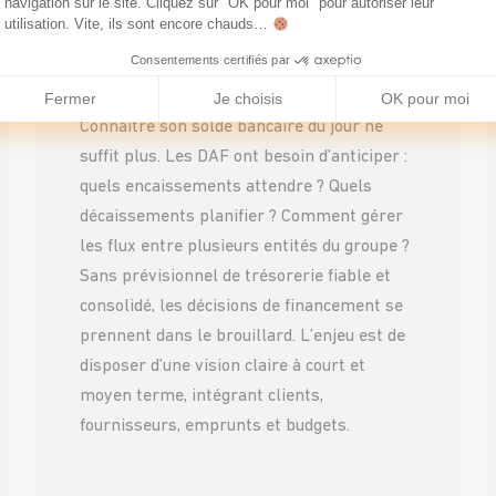
navigation sur le site. Cliquez sur "OK pour moi" pour autoriser leur
et la visibilité
utilisation. Vite, ils sont encore chauds…
prévisionnelle
Consentements certifiés par
Fermer
Je choisis
OK pour moi
Connaître son solde bancaire du jour ne
suffit plus. Les DAF ont besoin d’anticiper :
quels encaissements attendre ? Quels
décaissements planifier ? Comment gérer
les flux entre plusieurs entités du groupe ?
Sans prévisionnel de trésorerie fiable et
consolidé, les décisions de financement se
prennent dans le brouillard. L’enjeu est de
disposer d’une vision claire à court et
moyen terme, intégrant clients,
fournisseurs, emprunts et budgets.