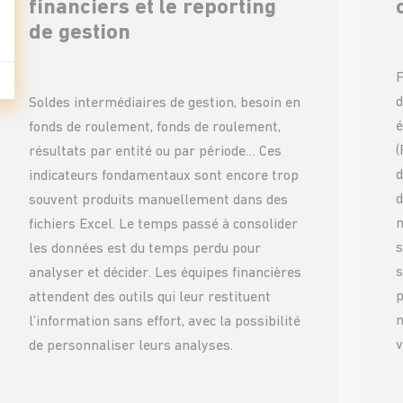
financiers et le reporting
de gestion
F
d
Soldes intermédiaires de gestion, besoin en
é
fonds de roulement, fonds de roulement,
(
résultats par entité ou par période… Ces
d
indicateurs fondamentaux sont encore trop
d
souvent produits manuellement dans des
m
fichiers Excel. Le temps passé à consolider
s
les données est du temps perdu pour
s
analyser et décider. Les équipes financières
p
attendent des outils qui leur restituent
n
l’information sans effort, avec la possibilité
v
de personnaliser leurs analyses.