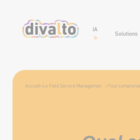
IA
Solutions
Accueil
–
Le Field Service Management (FSM), qu’est-ce que c’est ?
–