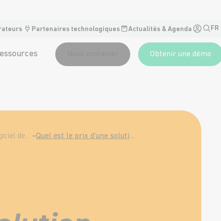
FR
rateurs
Partenaires technologiques
Actualités & Agenda
essources
Nous contacter
Obtenir une démo
Tout savoir sur le logiciel de GMAO
–
Quel est le prix d’une solution GMAO ?