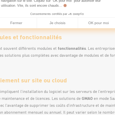
nces par utilisateur
navigation sur le site. Cliquez sur "OK pour moi" pour autoriser leur
utilisation. Vite, ils sont encore chauds…
n fonction du nombre d’
utilisateurs
qui y auront accès. Plus l’
entr
Consentements certifiés par
nt accès à la solution est important, plus le prix du logiciel ser
Fermer
Je choisis
OK pour moi
les et fonctionnalités
t souvent différents modules et
fonctionnalités
. Les entrepris
s solutions plus complètes avec davantage de modules et de fonct
iement sur site ou cloud
impliquent l’installation du logiciel sur les serveurs de l’entrepr
 maintenance et de licences. Les solutions de
GMAO
en mode Saa
vec l’avantage de supprimer les coûts d’infrastructure et de mai
 un abonnement mensuel ou annuel. Il peut varier selon le nombre