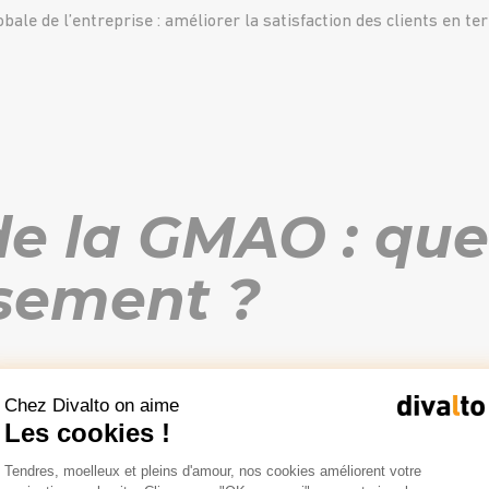
le de l’entreprise : améliorer la satisfaction des clients en ter
de la GMAO : que
ssement ?
ion de maintenance assistée par ordinateur
comporte un coût. 
Chez Divalto on aime
end de 2 facteurs clés : l’
entreprise
elle-même et ses
besoins
.
Les cookies !
Plateforme de Gestion du Consentemen
Tendres, moelleux et pleins d'amour, nos cookies améliorent votre
Axeptio consent