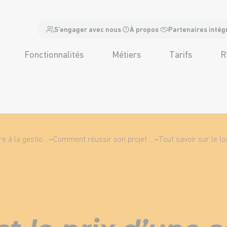
S’engager avec nous
À propos
Partenaires intég
Fonctionnalités
Métiers
Tarifs
R
Tout comprendre à la gestion de la maintenance
–
Comment réussir son projet de GMAO ?
–