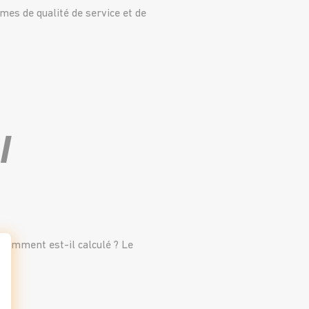
mes de qualité de service et de
l
Comment est-il calculé ? Le
t : Personnalisez vos Options