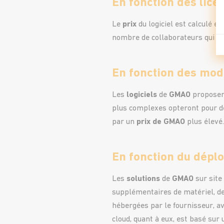
En fonction des lice
Le
prix
du logiciel est calculé e
nombre de collaborateurs qui auro
En fonction des modu
Les
logiciels
de
GMAO
proposen
plus complexes opteront pour de
par un
prix de GMAO
plus élevé.
En fonction du déplo
Les
solutions
de
GMAO
sur site 
supplémentaires de matériel, de
hébergées par le fournisseur, a
cloud, quant à eux, est basé sur