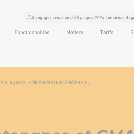
S’engager avec nous
À propos
Partenaires intég
Fonctionnalités
Métiers
Tarifs
R
Tout comprendre à la gestion de la maintenance
–
Maintenance et GMAO en entreprise : quelle importance ?