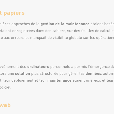
t papiers
mières approches de la
gestion de la maintenance
étaient basé
taient enregistrées dans des cahiers, sur des feuilles de calcul 
tte aux erreurs et manquait de visibilité globale sur les opératio
l’avènement des
ordinateurs
personnels a permis l’émergence d
alors une
solution
plus structurée pour gérer les
données
, autom
, leur déploiement et leur
maintenance
étaient onéreux, et leur 
giciel.
 web