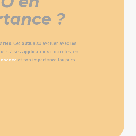
AO en
rtance ?
stries
. Cet
outil
a su évoluer avec les
piers à ses
applications
concrètes, en
ntenance
et son importance toujours