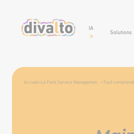
IA
Solutions
Accueil
–
Le Field Service Management (FSM), qu’est-ce que c’est ?
–