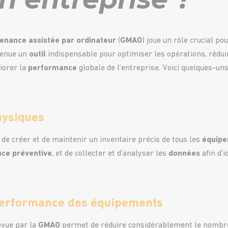
enance assistée par
ordinateur
(
GMAO
) joue un rôle crucial po
evenue un
outil
indispensable pour optimiser les opérations, réduir
iorer la
performance
globale de l’entreprise. Voici quelques-uns
hysiques
e créer et de maintenir un inventaire précis de tous les
équip
nce
préventive
, et de collecter et d’analyser les
données
afin d’i
 performance des équipements
vue par la
GMAO
permet de réduire considérablement le nombr