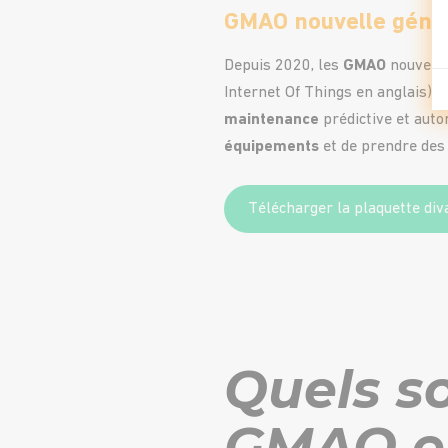
GMAO nouvelle géné
Depuis 2020, les
GMAO
nouvelle 
Internet Of Things en anglais), l’
maintenance
prédictive et auto
équipements
et de prendre des
Télécharger la plaquette diva
Quels so
GMAO en