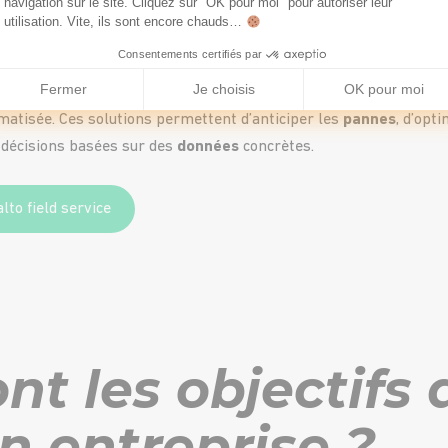
navigation sur le site. Cliquez sur "OK pour moi" pour autoriser leur
ration
utilisation. Vite, ils sont encore chauds…
Consentements certifiés par
génération intègrent des technologies de pointe telles que l’Inte
Fermer
Je choisis
OK pour moi
intelligence artificielle (IA), le big data et l’apprentissage autom
matisée. Ces solutions permettent d’anticiper les
pannes
, d’opt
 décisions basées sur des
données
concrètes.
lto field service
nt les objectifs 
 entreprise ?