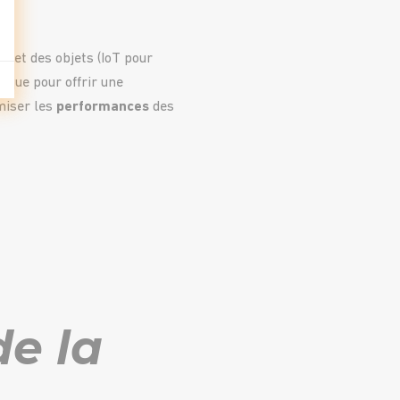
rnet des objets (IoT pour
atique pour offrir une
imiser les
performances
des
de la