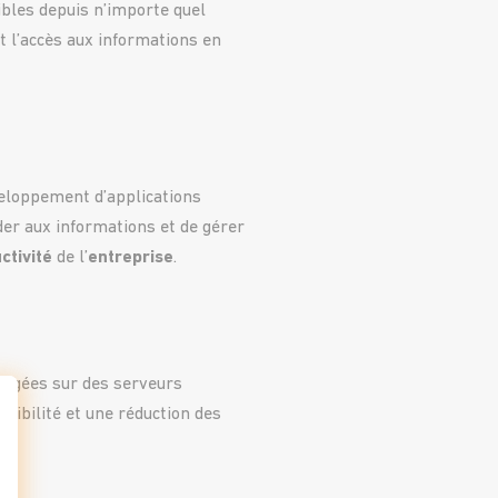
bles depuis n’importe quel
t l’accès aux informations en
veloppement d’applications
er aux informations et de gérer
ctivité
de l’
entreprise
.
rgées sur des serveurs
ssibilité et une réduction des
t : Personnalisez vos Options