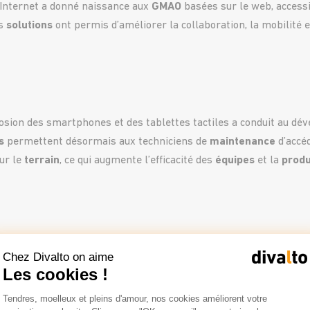
’Internet a donné naissance aux
GMAO
basées sur le web, accessi
es
solutions
ont permis d’améliorer la collaboration, la mobilité e
losion des smartphones et des tablettes tactiles a conduit au dé
s
permettent désormais aux techniciens de
maintenance
d’accéd
ur le
terrain
, ce qui augmente l’efficacité des
équipes
et la
produ
toujours dans les années 2010, a popularisé les
GMAO cloud
hébe
Chez Divalto on aime
onnexion Internet. Ces solutions offrent une évolutivité, une acce
Les cookies !
rt aux solutions sur site ou web traditionnelles.
Plateforme de Gestion du Consentemen
Tendres, moelleux et pleins d'amour, nos cookies améliorent votre
Axeptio consent