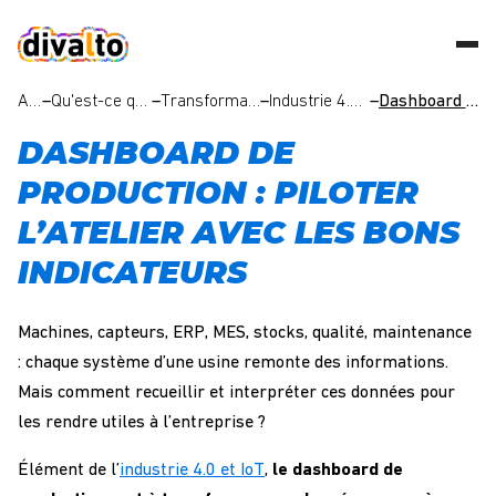
Accueil
–
Qu'est-ce qu'un ERP industrie ? Notre guide complet sur les logiciels ERP industriels
–
Transformation digitale et industrielle : réussir sa transition vers l’industrie 4.0
–
Industrie 4.0 et IoT : connecter l’usine pour mieux piloter la production
–
Dashboard de production : piloter l’atelier avec les bons indicateurs
DASHBOARD DE
PRODUCTION : PILOTER
L’ATELIER AVEC LES BONS
INDICATEURS
Machines, capteurs, ERP, MES, stocks, qualité, maintenance
: chaque système d’une usine remonte des informations.
Mais comment recueillir et interpréter ces données pour
les rendre utiles à l’entreprise ?
Élément de l’
industrie 4.0 et IoT
,
le dashboard de