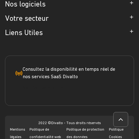
Entreprise
Nos logiciels
Partenaires
ERP
Votre secteur
Références
CRM
Industrie
Liens Utiles
Blog
Gestion d'Intervention
Négoce
Espace Presse
Formation
Solutions métiers
Service terrain
Engagement RSE
Marketplace
FAQ
Consultez la disponibilité en temps réel de
nos services SaaS Divalto
Dossier ERP
Vérifier les statuts
Dossier CRM
Webinars
2022 ©Divalto - Tous droits réservés
Mentions
Politique de
Politique de protection
Politique
légales
confidentialité web
des données
Cookies