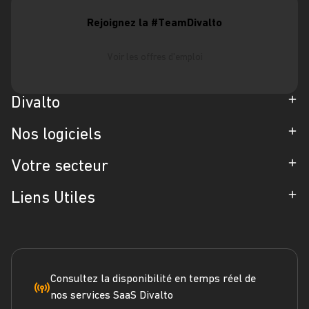
Rejoignez la #TeamDivalto
Voir les offres d'emploi
Divalto
Entreprise
Nos logiciels
Partenaires
ERP
Votre secteur
Références
CRM
Industrie
Liens Utiles
Blog
Gestion d'Intervention
Négoce
Espace Presse
Formation
Solutions métiers
Service terrain
Engagement RSE
Marketplace
FAQ
Consultez la disponibilité en temps réel de
nos services SaaS Divalto
Dossier ERP